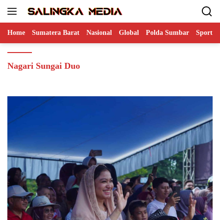
Langsung
ke
konten
Home
Sumatera Barat
Nasional
Global
Polda Sumbar
Sports
Nagari Sungai Duo