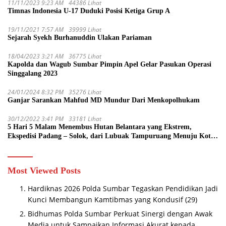
11/11/2023 9:23 AM
44386 Lihat
Timnas Indonesia U-17 Duduki Posisi Ketiga Grup A
19/11/2021 7:57 AM
39999 Lihat
Sejarah Syekh Burhanuddin Ulakan Pariaman
18/04/2023 3:21 AM
36775 Lihat
Kapolda dan Wagub Sumbar Pimpin Apel Gelar Pasukan Operasi
Singgalang 2023
24/01/2024 8:32 PM
35276 Lihat
Ganjar Sarankan Mahfud MD Mundur Dari Menkopolhukam
30/12/2022 3:41 PM
33181 Lihat
5 Hari 5 Malam Menembus Hutan Belantara yang Ekstrem,
Ekspedisi Padang – Solok, dari Lubuak Tampuruang Menuju Koto
Sani Solok Temuan yang jadi Catatan
Most Viewed Posts
Hardiknas 2026 Polda Sumbar Tegaskan Pendidikan Jadi
Kunci Membangun Kamtibmas yang Kondusif
(29)
Bidhumas Polda Sumbar Perkuat Sinergi dengan Awak
Media untuk Sampaikan Informasi Akurat kepada