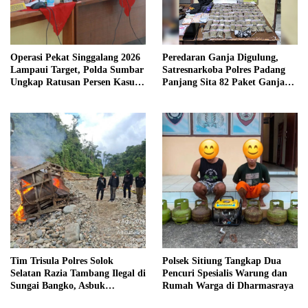
Operasi Pekat Singgalang 2026
Peredaran Ganja Digulung,
Lampaui Target, Polda Sumbar
Satresnarkoba Polres Padang
Ungkap Ratusan Persen Kasus
Panjang Sita 82 Paket Ganja
Kriminal
Kering Siap Edar di Tanah
Datar
Tim Trisula Polres Solok
Polsek Sitiung Tangkap Dua
Selatan Razia Tambang Ilegal di
Pencuri Spesialis Warung dan
Sungai Bangko, Asbuk
Rumah Warga di Dharmasraya
Langsung Dimusnahkan