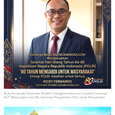
Ricky Fernando Pemimpin Redaksi Salingkamedia.com Ucapkan Selamat
HUT Bhayangkara ke-80, Apresiasi Pengabdian Polri untuk Masyarakat