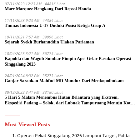
07/11/2023 12:23 AM
44816 Lihat
Marc Marquez Hengkang Dari Repsol Honda
11/11/2023 9:23 AM
44384 Lihat
Timnas Indonesia U-17 Duduki Posisi Ketiga Grup A
19/11/2021 7:57 AM
39996 Lihat
Sejarah Syekh Burhanuddin Ulakan Pariaman
18/04/2023 3:21 AM
36775 Lihat
Kapolda dan Wagub Sumbar Pimpin Apel Gelar Pasukan Operasi
Singgalang 2023
24/01/2024 8:32 PM
35273 Lihat
Ganjar Sarankan Mahfud MD Mundur Dari Menkopolhukam
30/12/2022 3:41 PM
33180 Lihat
5 Hari 5 Malam Menembus Hutan Belantara yang Ekstrem,
Ekspedisi Padang – Solok, dari Lubuak Tampuruang Menuju Koto
Sani Solok Temuan yang jadi Catatan
Most Viewed Posts
Operasi Pekat Singgalang 2026 Lampaui Target, Polda