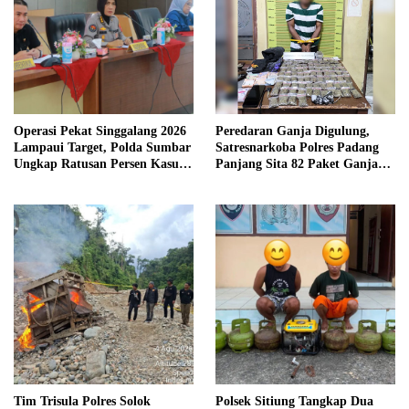
Operasi Pekat Singgalang 2026
Peredaran Ganja Digulung,
Lampaui Target, Polda Sumbar
Satresnarkoba Polres Padang
Ungkap Ratusan Persen Kasus
Panjang Sita 82 Paket Ganja
Kriminal
Kering Siap Edar di Tanah
Datar
Tim Trisula Polres Solok
Polsek Sitiung Tangkap Dua