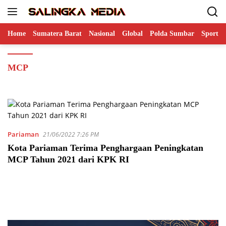
Langsung
ke
konten
Home
Sumatera Barat
Nasional
Global
Polda Sumbar
Sports
MCP
Pariaman
21/06/2022 7:26 PM
Kota Pariaman Terima Penghargaan Peningkatan
MCP Tahun 2021 dari KPK RI