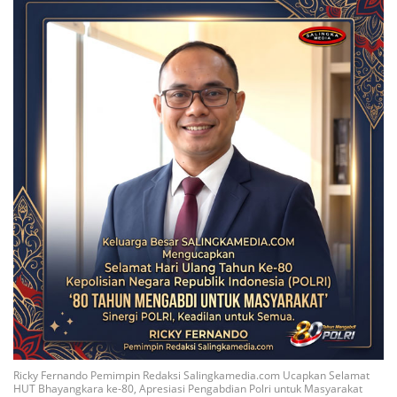
Ricky Fernando Pemimpin Redaksi Salingkamedia.com Ucapkan Selamat
HUT Bhayangkara ke-80, Apresiasi Pengabdian Polri untuk Masyarakat