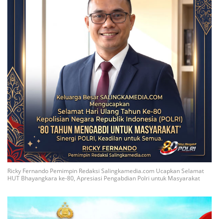
Ricky Fernando Pemimpin Redaksi Salingkamedia.com Ucapkan Selamat
HUT Bhayangkara ke-80, Apresiasi Pengabdian Polri untuk Masyarakat