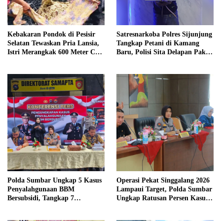
Kebakaran Pondok di Pesisir
Satresnarkoba Polres Sijunjung
Selatan Tewaskan Pria Lansia,
Tangkap Petani di Kamang
Istri Merangkak 600 Meter Cari
Baru, Polisi Sita Delapan Paket
Pertolongan
Diduga Sabu
Polda Sumbar Ungkap 5 Kasus
Operasi Pekat Singgalang 2026
Penyalahgunaan BBM
Lampaui Target, Polda Sumbar
Bersubsidi, Tangkap 7
Ungkap Ratusan Persen Kasus
Tersangka dan Sita 13.298 Liter
Kriminal
Bio Solar