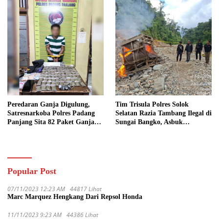
Peredaran Ganja Digulung,
Tim Trisula Polres Solok
Satresnarkoba Polres Padang
Selatan Razia Tambang Ilegal di
Panjang Sita 82 Paket Ganja
Sungai Bangko, Asbuk
Kering Siap Edar di Tanah
Langsung Dimusnahkan
Datar
Popular Post
07/11/2023 12:23 AM
44817 Lihat
Marc Marquez Hengkang Dari Repsol Honda
11/11/2023 9:23 AM
44386 Lihat