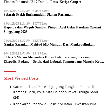
Timnas Indonesia U-17 Duduki Posisi Ketiga Grup A
19/11/2021 7:57 AM
40001 Lihat
Sejarah Syekh Burhanuddin Ulakan Pariaman
18/04/2023 3:21 AM
36775 Lihat
Kapolda dan Wagub Sumbar Pimpin Apel Gelar Pasukan Operasi
Singgalang 2023
24/01/2024 8:32 PM
35276 Lihat
Ganjar Sarankan Mahfud MD Mundur Dari Menkopolhukam
30/12/2022 3:41 PM
33181 Lihat
5 Hari 5 Malam Menembus Hutan Belantara yang Ekstrem,
Ekspedisi Padang – Solok, dari Lubuak Tampuruang Menuju Koto
Sani Solok Temuan yang jadi Catatan
Most Viewed Posts
Satresnarkoba Polres Sijunjung Tangkap Petani di
Kamang Baru, Polisi Sita Delapan Paket Diduga Sabu
(24)
Kebakaran Pondok di Pesisir Selatan Tewaskan Pria