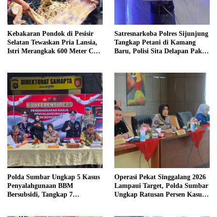
Kebakaran Pondok di Pesisir
Satresnarkoba Polres Sijunjung
Selatan Tewaskan Pria Lansia,
Tangkap Petani di Kamang
Istri Merangkak 600 Meter Cari
Baru, Polisi Sita Delapan Paket
Pertolongan
Diduga Sabu
Polda Sumbar Ungkap 5 Kasus
Operasi Pekat Singgalang 2026
Penyalahgunaan BBM
Lampaui Target, Polda Sumbar
Bersubsidi, Tangkap 7
Ungkap Ratusan Persen Kasus
Tersangka dan Sita 13.298 Liter
Kriminal
Bio Solar