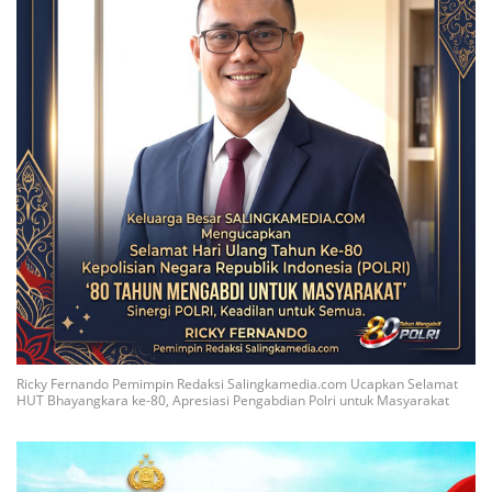
Ricky Fernando Pemimpin Redaksi Salingkamedia.com Ucapkan Selamat
HUT Bhayangkara ke-80, Apresiasi Pengabdian Polri untuk Masyarakat