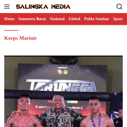
Langsung
ke
konten
Home
Sumatera Barat
Nasional
Global
Polda Sumbar
Sports
Korps Marinir