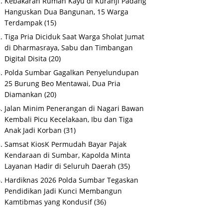
Kebakaran Rumah Kayu di Kuranji Padang
Hanguskan Dua Bangunan, 15 Warga
Terdampak
(15)
Tiga Pria Diciduk Saat Warga Sholat Jumat
di Dharmasraya, Sabu dan Timbangan
Digital Disita
(20)
Polda Sumbar Gagalkan Penyelundupan
25 Burung Beo Mentawai, Dua Pria
Diamankan
(20)
Jalan Minim Penerangan di Nagari Bawan
Kembali Picu Kecelakaan, Ibu dan Tiga
Anak Jadi Korban
(31)
Samsat KiosK Permudah Bayar Pajak
Kendaraan di Sumbar, Kapolda Minta
Layanan Hadir di Seluruh Daerah
(35)
Hardiknas 2026 Polda Sumbar Tegaskan
Pendidikan Jadi Kunci Membangun
Kamtibmas yang Kondusif
(36)