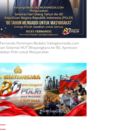
y Fernando Pemimpin Redaksi Salingkamedia.com
kan Selamat HUT Bhayangkara ke-80, Apresiasi
bdian Polri untuk Masyarakat