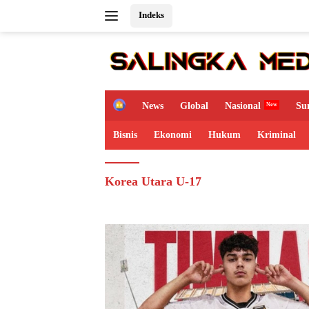
Langsung
Indeks
ke
konten
H
News
Global
Nasional
Su
o
m
Bisnis
Ekonomi
Hukum
Kriminal
e
Korea Utara U-17