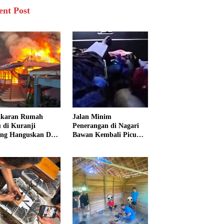
ent Post
akaran Rumah
Jalan Minim
 di Kuranji
Penerangan di Nagari
ng Hanguskan Dua
Bawan Kembali Picu
unan, 15 Warga
Kecelakaan, Ibu dan
dampak
Tiga Anak Jadi Korban