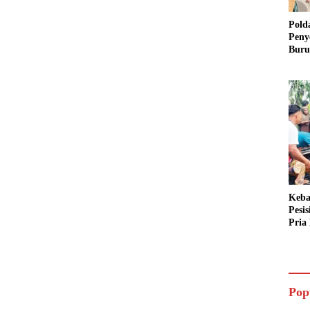
Pold
Peny
Buru
Dua 
Keba
Pesi
Pria 
Mera
Cari
Pop