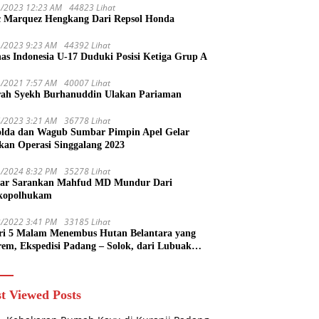
1/2023 12:23 AM
44823 Lihat
 Marquez Hengkang Dari Repsol Honda
1/2023 9:23 AM
44392 Lihat
as Indonesia U-17 Duduki Posisi Ketiga Grup A
1/2021 7:57 AM
40007 Lihat
rah Syekh Burhanuddin Ulakan Pariaman
4/2023 3:21 AM
36778 Lihat
lda dan Wagub Sumbar Pimpin Apel Gelar
kan Operasi Singgalang 2023
1/2024 8:32 PM
35278 Lihat
ar Sarankan Mahfud MD Mundur Dari
kopolhukam
2/2022 3:41 PM
33185 Lihat
ri 5 Malam Menembus Hutan Belantara yang
rem, Ekspedisi Padang – Solok, dari Lubuak
uruang Menuju Koto Sani Solok Temuan yang
 Catatan
t Viewed Posts