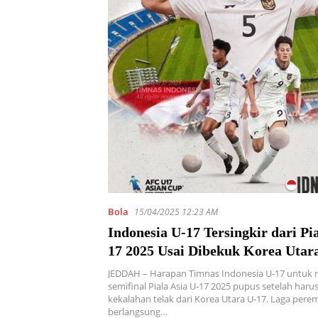
Bola
15/04/2025 12:23 AM
Indonesia U-17 Tersingkir dari Pia
17 2025 Usai Dibekuk Korea Utara
JEDDAH – Harapan Timnas Indonesia U-17 untuk 
semifinal Piala Asia U-17 2025 pupus setelah har
kekalahan telak dari Korea Utara U-17. Laga perem
berlangsung…