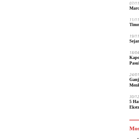
07/1
Marc
11/1
Timn
19/1
Seja
18/0
Kapo
Pasu
24/0
Ganj
Men
30/1
5 Ha
Ekst
Tamp
jadi
Mos