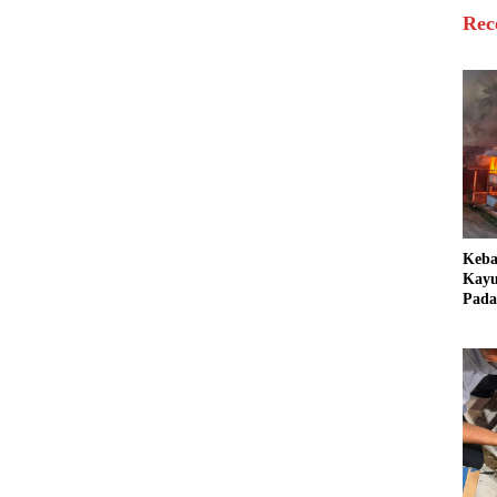
Rec
Keb
Kayu
Pada
Bang
Ter