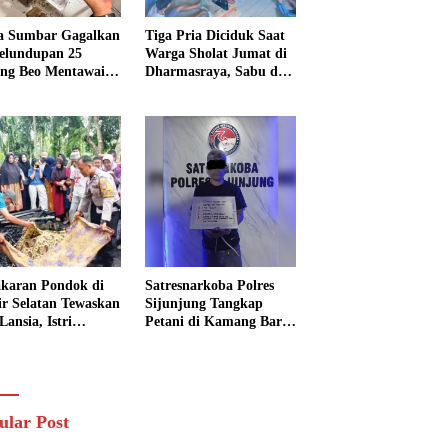
a Sumbar Gagalkan
Tiga Pria Diciduk Saat
elundupan 25
Warga Sholat Jumat di
ng Beo Mentawai,
Dharmasraya, Sabu dan
Pria Diamankan
Timbangan Digital
Disita
karan Pondok di
Satresnarkoba Polres
sir Selatan Tewaskan
Sijunjung Tangkap
Lansia, Istri
Petani di Kamang Baru,
ngkak 600 Meter
Polisi Sita Delapan
 Pertolongan
Paket Diduga Sabu
ular Post