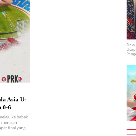
Rick
Ucap
Penga
la Asia U-
 0-6
melaju ke babak
us menelan
pat final yang