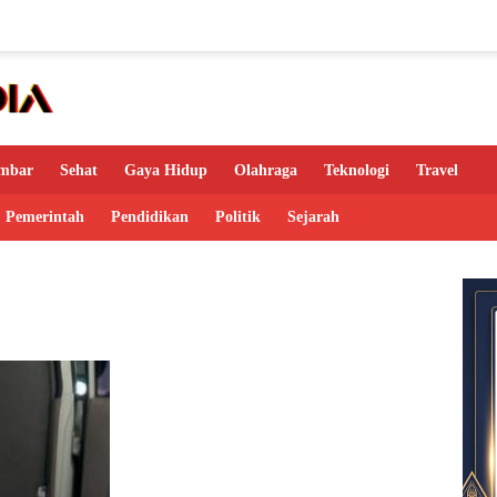
mbar
Sehat
Gaya Hidup
Olahraga
Teknologi
Travel
Pemerintah
Pendidikan
Politik
Sejarah