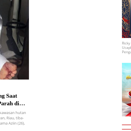
Rick
Ucap
Penga
ng Saat
arah di
i kawasan hutan
, Riau, tiba-
ma Aziin (26),