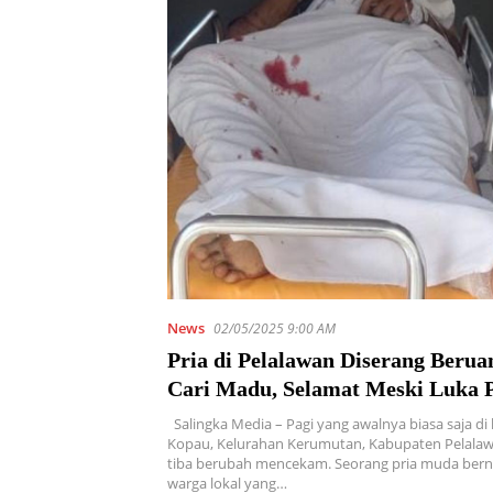
News
02/05/2025 9:00 AM
Pria di Pelalawan Diserang Berua
Cari Madu, Selamat Meski Luka P
Kepala
Salingka Media – Pagi yang awalnya biasa saja d
Kopau, Kelurahan Kerumutan, Kabupaten Pelalawan
tiba berubah mencekam. Seorang pria muda berna
warga lokal yang…