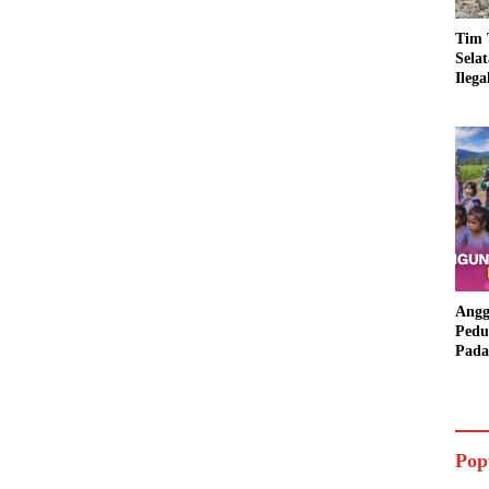
Tim 
Sela
Ileg
Asbu
Dim
Angg
Pedu
Pada
Lang
Bant
Aspi
Pop