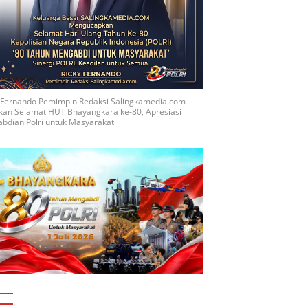
y Fernando Pemimpin Redaksi Salingkamedia.com
kan Selamat HUT Bhayangkara ke-80, Apresiasi
bdian Polri untuk Masyarakat