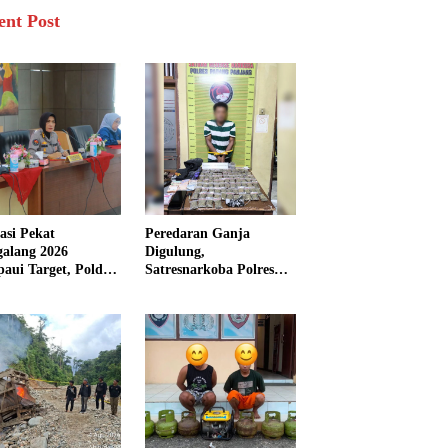
ent Post
asi Pekat
Peredaran Ganja
galang 2026
Digulung,
aui Target, Polda
Satresnarkoba Polres
bar Ungkap
Padang Panjang Sita 82
san Persen Kasus
Paket Ganja Kering
inal
Siap Edar di Tanah
Datar