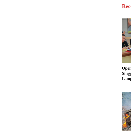
Rec
Oper
Sing
Lamp
Sum
Ratu
Krim