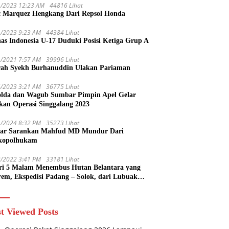
1/2023 12:23 AM
44816 Lihat
 Marquez Hengkang Dari Repsol Honda
1/2023 9:23 AM
44384 Lihat
as Indonesia U-17 Duduki Posisi Ketiga Grup A
1/2021 7:57 AM
39996 Lihat
rah Syekh Burhanuddin Ulakan Pariaman
4/2023 3:21 AM
36775 Lihat
lda dan Wagub Sumbar Pimpin Apel Gelar
kan Operasi Singgalang 2023
1/2024 8:32 PM
35273 Lihat
ar Sarankan Mahfud MD Mundur Dari
kopolhukam
2/2022 3:41 PM
33181 Lihat
ri 5 Malam Menembus Hutan Belantara yang
rem, Ekspedisi Padang – Solok, dari Lubuak
uruang Menuju Koto Sani Solok Temuan yang
 Catatan
t Viewed Posts