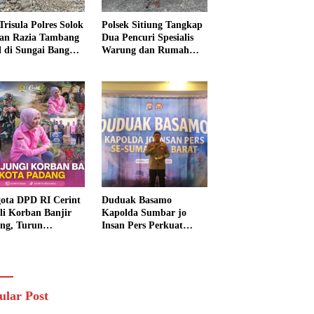
Trisula Polres Solok
Polsek Sitiung Tangkap
tan Razia Tambang
Dua Pencuri Spesialis
al di Sungai Bangko,
Warung dan Rumah
k Langsung
Warga di Dharmasraya
usnahkan
ota DPD RI Cerint
Duduak Basamo
li Korban Banjir
Kapolda Sumbar jo
ng, Turun
Insan Pers Perkuat
sung Salurkan
Sinergi Polda dan Media
uan dan Serap
untuk Pelayanan
rasi Warga
Masyarakat
ular Post