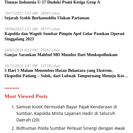
Timnas Indonesia U-17 Duduki Posisi Ketiga Grup A
19/11/2021 7:57 AM
39991 Lihat
Sejarah Syekh Burhanuddin Ulakan Pariaman
18/04/2023 3:21 AM
36771 Lihat
Kapolda dan Wagub Sumbar Pimpin Apel Gelar Pasukan Operasi
Singgalang 2023
24/01/2024 8:32 PM
35267 Lihat
Ganjar Sarankan Mahfud MD Mundur Dari Menkopolhukam
30/12/2022 3:41 PM
33178 Lihat
5 Hari 5 Malam Menembus Hutan Belantara yang Ekstrem,
Ekspedisi Padang – Solok, dari Lubuak Tampuruang Menuju Koto
Sani Solok Temuan yang jadi Catatan
Most Viewed Posts
Samsat KiosK Permudah Bayar Pajak Kendaraan di
Sumbar, Kapolda Minta Layanan Hadir di Seluruh
Daerah
(20)
Bidhumas Polda Sumbar Perkuat Sinergi dengan Awak