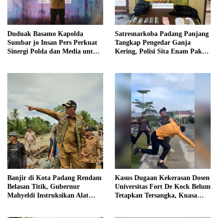
Duduak Basamo Kapolda
Satresnarkoba Padang Panjang
Sumbar jo Insan Pers Perkuat
Tangkap Pengedar Ganja
Sinergi Polda dan Media untuk
Kering, Polisi Sita Enam Paket
Pelayanan Masyarakat
Barang Bukti
Banjir di Kota Padang Rendam
Kasus Dugaan Kekerasan Dosen
Belasan Titik, Gubernur
Universitas Fort De Kock Belum
Mahyeldi Instruksikan Alat
Tetapkan Tersangka, Kuasa
Berat Segera Turun
Hukum Minta AG Segera
Ditangkap