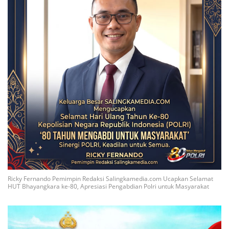
Ricky Fernando Pemimpin Redaksi Salingkamedia.com Ucapkan Selamat
HUT Bhayangkara ke-80, Apresiasi Pengabdian Polri untuk Masyarakat