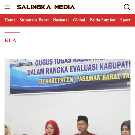
Langsung
ke
konten
Home
Sumatera Barat
Nasional
Global
Polda Sumbar
Sports
KLA