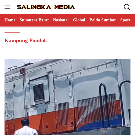
Langsung
ke
konten
Home
Sumatera Barat
Nasional
Global
Polda Sumbar
Sports
Kampung Pondok