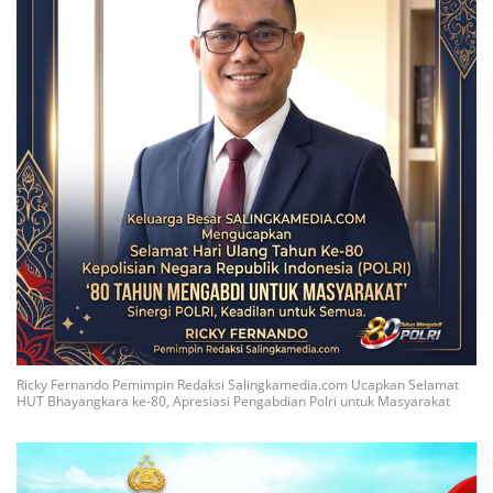
Ricky Fernando Pemimpin Redaksi Salingkamedia.com Ucapkan Selamat
HUT Bhayangkara ke-80, Apresiasi Pengabdian Polri untuk Masyarakat