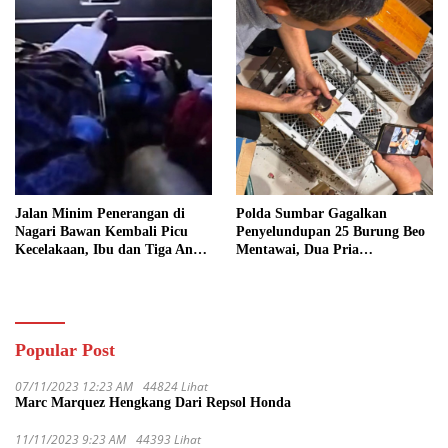
Jalan Minim Penerangan di
Polda Sumbar Gagalkan
Nagari Bawan Kembali Picu
Penyelundupan 25 Burung Beo
Kecelakaan, Ibu dan Tiga Anak
Mentawai, Dua Pria
Jadi Korban
Diamankan
Popular Post
07/11/2023 12:23 AM
44824 Lihat
Marc Marquez Hengkang Dari Repsol Honda
11/11/2023 9:23 AM
44393 Lihat