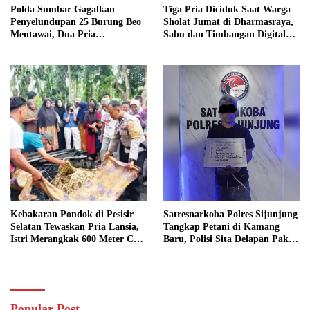
Polda Sumbar Gagalkan
Tiga Pria Diciduk Saat Warga
Penyelundupan 25 Burung Beo
Sholat Jumat di Dharmasraya,
Mentawai, Dua Pria
Sabu dan Timbangan Digital
Diamankan
Disita
Kebakaran Pondok di Pesisir
Satresnarkoba Polres Sijunjung
Selatan Tewaskan Pria Lansia,
Tangkap Petani di Kamang
Istri Merangkak 600 Meter Cari
Baru, Polisi Sita Delapan Paket
Pertolongan
Diduga Sabu
Popular Post