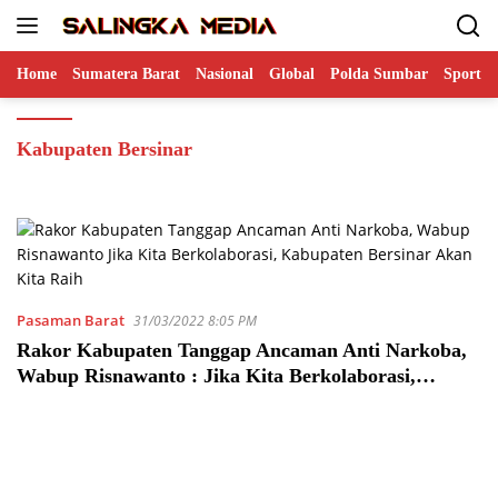
Langsung
ke
konten
Home
Sumatera Barat
Nasional
Global
Polda Sumbar
Sports
Kabupaten Bersinar
Pasaman Barat
31/03/2022 8:05 PM
Rakor Kabupaten Tanggap Ancaman Anti Narkoba,
Wabup Risnawanto : Jika Kita Berkolaborasi,
Kabupaten Bersinar Akan Kita Raih