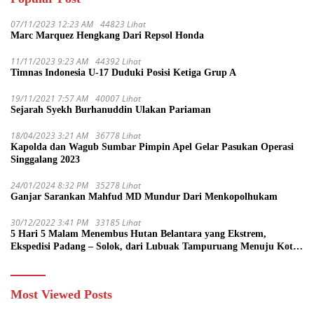
07/11/2023 12:23 AM
44823 Lihat
Marc Marquez Hengkang Dari Repsol Honda
11/11/2023 9:23 AM
44392 Lihat
Timnas Indonesia U-17 Duduki Posisi Ketiga Grup A
19/11/2021 7:57 AM
40007 Lihat
Sejarah Syekh Burhanuddin Ulakan Pariaman
18/04/2023 3:21 AM
36778 Lihat
Kapolda dan Wagub Sumbar Pimpin Apel Gelar Pasukan Operasi
Singgalang 2023
24/01/2024 8:32 PM
35278 Lihat
Ganjar Sarankan Mahfud MD Mundur Dari Menkopolhukam
30/12/2022 3:41 PM
33185 Lihat
5 Hari 5 Malam Menembus Hutan Belantara yang Ekstrem,
Ekspedisi Padang – Solok, dari Lubuak Tampuruang Menuju Koto
Sani Solok Temuan yang jadi Catatan
Most Viewed Posts