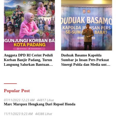
Anggota DPD RI Cerint Peduli
Duduak Basamo Kapolda
Korban Banjir Padang, Turun
Sumbar jo Insan Pers Perkuat
Langsung Salurkan Bantuan
Sinergi Polda dan Media untuk
dan Serap Aspirasi Warga
Pelayanan Masyarakat
Popular Post
07/11/2023 12:23 AM
44817 Lihat
Marc Marquez Hengkang Dari Repsol Honda
11/11/2023 9:23 AM
44386 Lihat