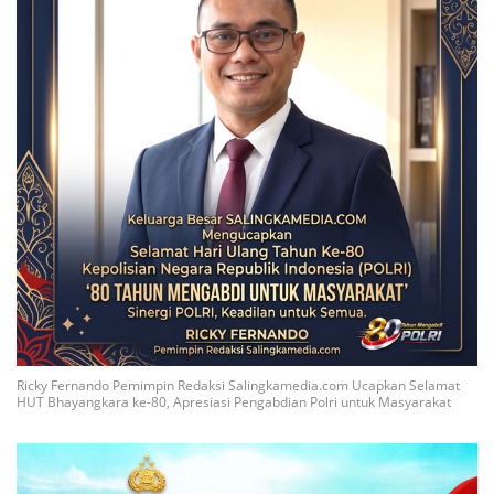
Ricky Fernando Pemimpin Redaksi Salingkamedia.com Ucapkan Selamat
HUT Bhayangkara ke-80, Apresiasi Pengabdian Polri untuk Masyarakat