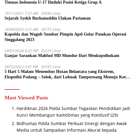
Timnas Indonesia U-17 Duduki Posisi Ketiga Grup A
19/11/2021 7:57 AM
39999 Lihat
Sejarah Syekh Burhanuddin Ulakan Pariaman
18/04/2023 3:21 AM
36775 Lihat
Kapolda dan Wagub Sumbar Pimpin Apel Gelar Pasukan Operasi
Singgalang 2023
24/01/2024 8:32 PM
35276 Lihat
Ganjar Sarankan Mahfud MD Mundur Dari Menkopolhukam
30/12/2022 3:41 PM
33181 Lihat
5 Hari 5 Malam Menembus Hutan Belantara yang Ekstrem,
Ekspedisi Padang – Solok, dari Lubuak Tampuruang Menuju Koto
Sani Solok Temuan yang jadi Catatan
Most Viewed Posts
Hardiknas 2026 Polda Sumbar Tegaskan Pendidikan Jadi
Kunci Membangun Kamtibmas yang Kondusif
(29)
Bidhumas Polda Sumbar Perkuat Sinergi dengan Awak
Media untuk Sampaikan Informasi Akurat kepada