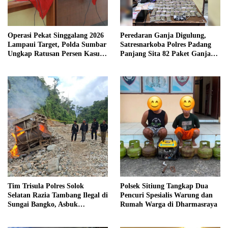
Operasi Pekat Singgalang 2026
Peredaran Ganja Digulung,
Lampaui Target, Polda Sumbar
Satresnarkoba Polres Padang
Ungkap Ratusan Persen Kasus
Panjang Sita 82 Paket Ganja
Kriminal
Kering Siap Edar di Tanah
Datar
Tim Trisula Polres Solok
Polsek Sitiung Tangkap Dua
Selatan Razia Tambang Ilegal di
Pencuri Spesialis Warung dan
Sungai Bangko, Asbuk
Rumah Warga di Dharmasraya
Langsung Dimusnahkan