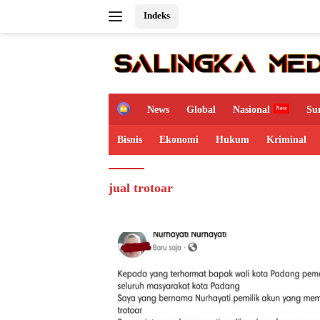
Langsung
Indeks
ke
konten
H
News
Global
Nasional
Su
o
m
Bisnis
Ekonomi
Hukum
Kriminal
e
jual trotoar