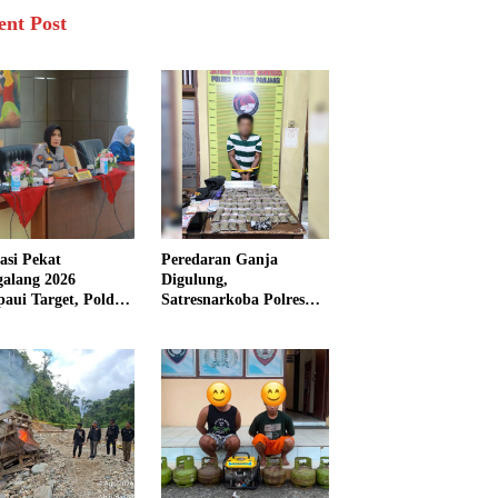
ent Post
asi Pekat
Peredaran Ganja
galang 2026
Digulung,
aui Target, Polda
Satresnarkoba Polres
bar Ungkap
Padang Panjang Sita 82
san Persen Kasus
Paket Ganja Kering
inal
Siap Edar di Tanah
Datar