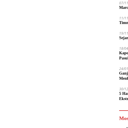
07/1
Marc
11/1
Timn
19/1
Seja
18/0
Kapo
Pasu
24/0
Ganj
Men
30/1
5 Ha
Ekst
Tamp
jadi
Mos