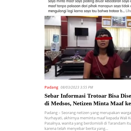
Padang
08/03/2023 3:55 PM
Sebar Informasi Trotoar Bisa Dis
di Medsos, Netizen Minta Maaf k
Padang
Padang – Seorang netizen yang merupakan warga
Nurhayati, akhirnya meminta maaf kepada Wali K
Pasalnya, wanita yang berdomisili di Tarandam i
karena telah menyebar berita yang…