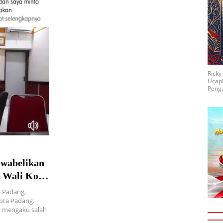
Rick
Ucap
Penga
ewabelikan
e Wali Kota
 Padang,
ota Padang.
tu mengaku salah