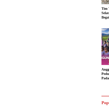
Tim 
Sela
Ileg
Asbu
Dim
Angg
Pedu
Pada
Lang
Bant
Aspi
Pop