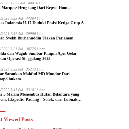
1/2023 12:23 AM
44816 Lihat
 Marquez Hengkang Dari Repsol Honda
1/2023 9:23 AM
44384 Lihat
as Indonesia U-17 Duduki Posisi Ketiga Grup A
1/2021 7:57 AM
39996 Lihat
rah Syekh Burhanuddin Ulakan Pariaman
4/2023 3:21 AM
36775 Lihat
lda dan Wagub Sumbar Pimpin Apel Gelar
kan Operasi Singgalang 2023
1/2024 8:32 PM
35273 Lihat
ar Sarankan Mahfud MD Mundur Dari
kopolhukam
2/2022 3:41 PM
33181 Lihat
ri 5 Malam Menembus Hutan Belantara yang
rem, Ekspedisi Padang – Solok, dari Lubuak
uruang Menuju Koto Sani Solok Temuan yang
 Catatan
t Viewed Posts