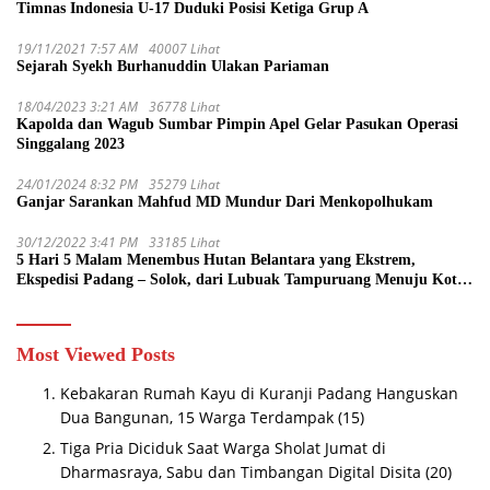
Timnas Indonesia U-17 Duduki Posisi Ketiga Grup A
19/11/2021 7:57 AM
40007 Lihat
Sejarah Syekh Burhanuddin Ulakan Pariaman
18/04/2023 3:21 AM
36778 Lihat
Kapolda dan Wagub Sumbar Pimpin Apel Gelar Pasukan Operasi
Singgalang 2023
24/01/2024 8:32 PM
35279 Lihat
Ganjar Sarankan Mahfud MD Mundur Dari Menkopolhukam
30/12/2022 3:41 PM
33185 Lihat
5 Hari 5 Malam Menembus Hutan Belantara yang Ekstrem,
Ekspedisi Padang – Solok, dari Lubuak Tampuruang Menuju Koto
Sani Solok Temuan yang jadi Catatan
Most Viewed Posts
Kebakaran Rumah Kayu di Kuranji Padang Hanguskan
Dua Bangunan, 15 Warga Terdampak
(15)
Tiga Pria Diciduk Saat Warga Sholat Jumat di
Dharmasraya, Sabu dan Timbangan Digital Disita
(20)