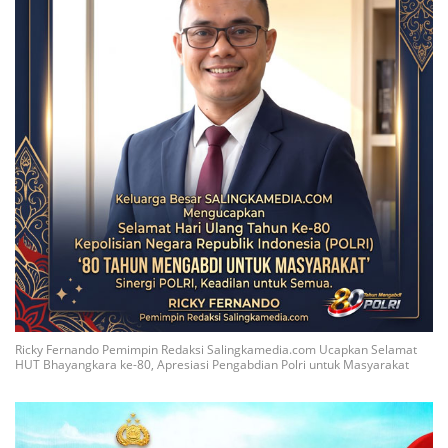
Ricky Fernando Pemimpin Redaksi Salingkamedia.com Ucapkan Selamat
HUT Bhayangkara ke-80, Apresiasi Pengabdian Polri untuk Masyarakat