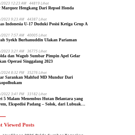
1/2023 12:23 AM
44819 Lihat
 Marquez Hengkang Dari Repsol Honda
1/2023 9:23 AM
44387 Lihat
as Indonesia U-17 Duduki Posisi Ketiga Grup A
1/2021 7:57 AM
40005 Lihat
rah Syekh Burhanuddin Ulakan Pariaman
4/2023 3:21 AM
36775 Lihat
lda dan Wagub Sumbar Pimpin Apel Gelar
kan Operasi Singgalang 2023
1/2024 8:32 PM
35276 Lihat
ar Sarankan Mahfud MD Mundur Dari
kopolhukam
2/2022 3:41 PM
33182 Lihat
ri 5 Malam Menembus Hutan Belantara yang
rem, Ekspedisi Padang – Solok, dari Lubuak
uruang Menuju Koto Sani Solok Temuan yang
 Catatan
t Viewed Posts