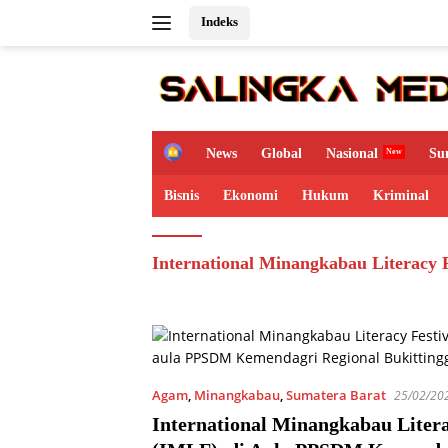
Langsung
Indeks
ke
konten
H
News
Global
Nasional
Su
o
m
Bisnis
Ekonomi
Hukum
Kriminal
e
International Minangkabau Literacy F
Agam
,
Minangkabau
,
Sumatera Barat
25/02/20
International Minangkabau Litera