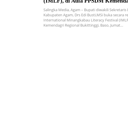
(IMLF), di Aula PPSDM Kemenda
Regional Bukittinggi
Salingka Media, Agam – Bupati diwakili Sekretaris
Kabupaten Agam, Drs Edi Busti,MSi buka secara r
International Minangkabau Literacy Festival (IML
Kemendagri Regional Bukittinggi, Baso, Jumat…