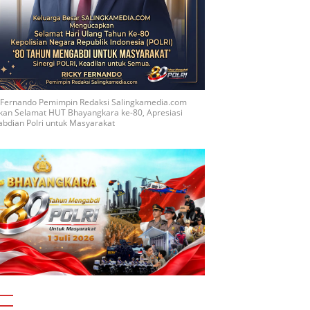
y Fernando Pemimpin Redaksi Salingkamedia.com
kan Selamat HUT Bhayangkara ke-80, Apresiasi
bdian Polri untuk Masyarakat