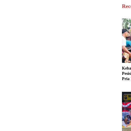
Rec
Keba
Pesi
Pria 
Mera
Cari