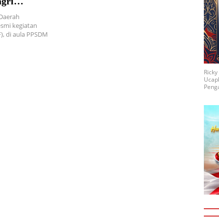
gri
 Daerah
esmi kegiatan
F), di aula PPSDM
Rick
Ucap
Penga