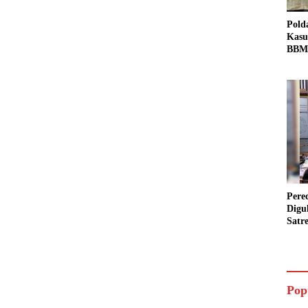
Pold
Kasu
BBM 
Tang
dan S
Bio 
Pere
Digu
Satr
Pada
Pake
Siap
Data
Pop