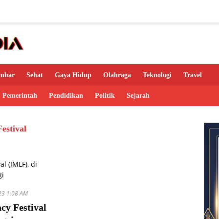
mbar
Sehat
Gaya Hidup
Olahraga
Teknologi
Travel
Pemerintah
Pendidikan
Politik
Sejarah
estival
23 1:08 AM
cy Festival