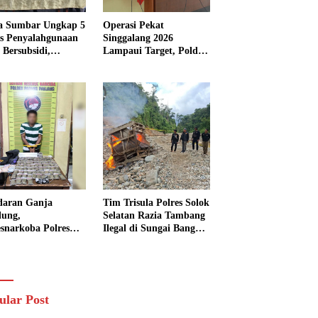
a Sumbar Ungkap 5
Operasi Pekat
s Penyalahgunaan
Singgalang 2026
Bersubsidi,
Lampaui Target, Polda
kap 7 Tersangka
Sumbar Ungkap
ita 13.298 Liter
Ratusan Persen Kasus
Solar
Kriminal
daran Ganja
Tim Trisula Polres Solok
lung,
Selatan Razia Tambang
esnarkoba Polres
Ilegal di Sungai Bangko,
ng Panjang Sita 82
Asbuk Langsung
t Ganja Kering
Dimusnahkan
 Edar di Tanah
r
ular Post