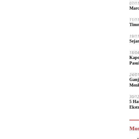
07/1
Marc
11/1
Timn
19/1
Seja
18/0
Kapo
Pasu
24/0
Ganj
Men
30/1
5 Ha
Ekst
Tamp
jadi
Mos