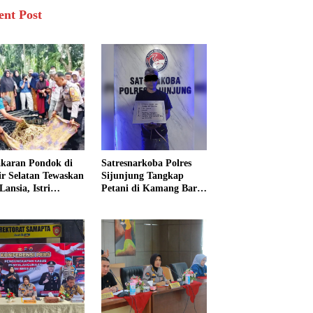
ent Post
karan Pondok di
Satresnarkoba Polres
sir Selatan Tewaskan
Sijunjung Tangkap
Lansia, Istri
Petani di Kamang Baru,
ngkak 600 Meter
Polisi Sita Delapan
 Pertolongan
Paket Diduga Sabu