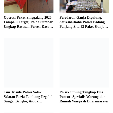
Operasi Pekat Singgalang 2026
Peredaran Ganja Digulung,
Lampaui Target, Polda Sumbar
Satresnarkoba Polres Padang
Ungkap Ratusan Persen Kasus
Panjang Sita 82 Paket Ganja
Kriminal
Kering Siap Edar di Tanah
Datar
Tim Trisula Polres Solok
Polsek Sitiung Tangkap Dua
Selatan Razia Tambang Ilegal di
Pencuri Spesialis Warung dan
Sungai Bangko, Asbuk
Rumah Warga di Dharmasraya
Langsung Dimusnahkan