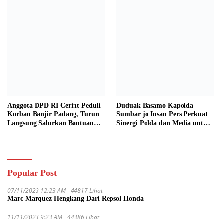
Anggota DPD RI Cerint Peduli
Duduak Basamo Kapolda
Korban Banjir Padang, Turun
Sumbar jo Insan Pers Perkuat
Langsung Salurkan Bantuan
Sinergi Polda dan Media untuk
dan Serap Aspirasi Warga
Pelayanan Masyarakat
Popular Post
07/11/2023 12:23 AM
44817 Lihat
Marc Marquez Hengkang Dari Repsol Honda
11/11/2023 9:23 AM
44386 Lihat