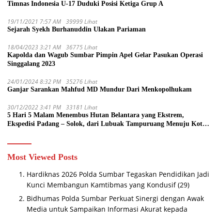
Timnas Indonesia U-17 Duduki Posisi Ketiga Grup A
19/11/2021 7:57 AM
39999 Lihat
Sejarah Syekh Burhanuddin Ulakan Pariaman
18/04/2023 3:21 AM
36775 Lihat
Kapolda dan Wagub Sumbar Pimpin Apel Gelar Pasukan Operasi
Singgalang 2023
24/01/2024 8:32 PM
35276 Lihat
Ganjar Sarankan Mahfud MD Mundur Dari Menkopolhukam
30/12/2022 3:41 PM
33181 Lihat
5 Hari 5 Malam Menembus Hutan Belantara yang Ekstrem,
Ekspedisi Padang – Solok, dari Lubuak Tampuruang Menuju Koto
Sani Solok Temuan yang jadi Catatan
Most Viewed Posts
Hardiknas 2026 Polda Sumbar Tegaskan Pendidikan Jadi
Kunci Membangun Kamtibmas yang Kondusif
(29)
Bidhumas Polda Sumbar Perkuat Sinergi dengan Awak
Media untuk Sampaikan Informasi Akurat kepada