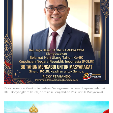
Ricky Fernando Pemimpin Redaksi Salingkamedia.com Ucapkan Selamat
HUT Bhayangkara ke-80, Apresiasi Pengabdian Polri untuk Masyarakat