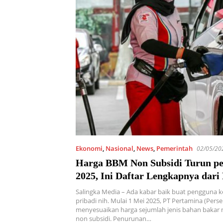
Ekonomi
,
Nasional
,
News
,
Pemerintah
02/05/20
Harga BBM Non Subsidi Turun pe
2025, Ini Daftar Lengkapnya dari
Salingka Media – Ada kabar baik buat pengguna 
pribadi nih. Mulai 1 Mei 2025, PT Pertamina (Perse
menyesuaikan harga sejumlah jenis bahan bakar
non subsidi. Penurunan…