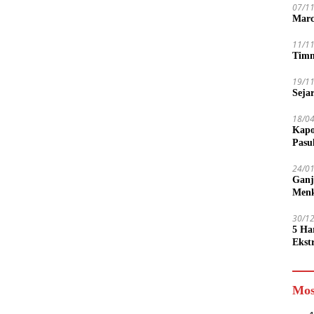
07/1
Marc
11/1
Timn
19/1
Seja
18/0
Kapo
Pasu
24/0
Ganj
Men
30/1
5 Ha
Ekst
Tamp
jadi
Mos