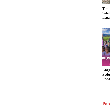
Tim 
Sela
Ileg
Asbu
Dim
Angg
Pedu
Pada
Lang
Bant
Aspi
Pop