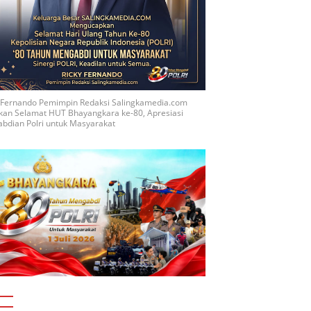
y Fernando Pemimpin Redaksi Salingkamedia.com
kan Selamat HUT Bhayangkara ke-80, Apresiasi
bdian Polri untuk Masyarakat