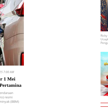
Rick
Ucap
Penga
25 7:00 AM
r 1 Mei
 Pertamina
kendaraan
ro) resmi
 minyak (BBM)