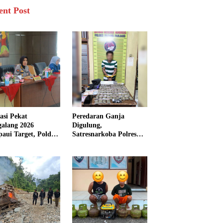
ent Post
asi Pekat
Peredaran Ganja
galang 2026
Digulung,
aui Target, Polda
Satresnarkoba Polres
bar Ungkap
Padang Panjang Sita 82
san Persen Kasus
Paket Ganja Kering
inal
Siap Edar di Tanah
Datar