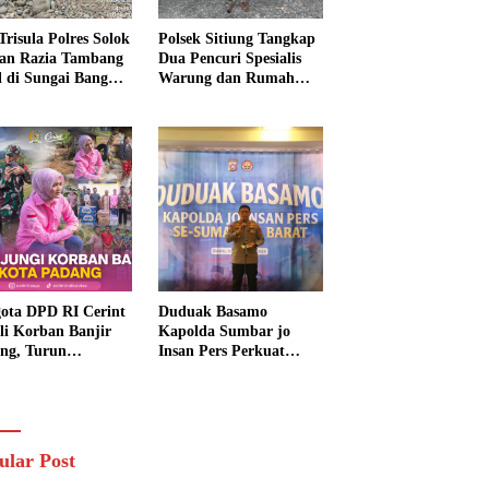
Trisula Polres Solok
Polsek Sitiung Tangkap
tan Razia Tambang
Dua Pencuri Spesialis
al di Sungai Bangko,
Warung dan Rumah
k Langsung
Warga di Dharmasraya
usnahkan
ota DPD RI Cerint
Duduak Basamo
li Korban Banjir
Kapolda Sumbar jo
ng, Turun
Insan Pers Perkuat
sung Salurkan
Sinergi Polda dan Media
uan dan Serap
untuk Pelayanan
rasi Warga
Masyarakat
ular Post