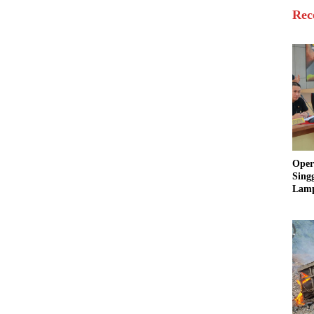
Rec
Oper
Sing
Lamp
Sum
Ratu
Krim