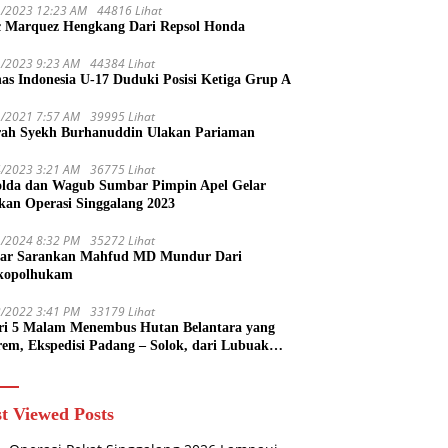
1/2023 12:23 AM
44816 Lihat
 Marquez Hengkang Dari Repsol Honda
1/2023 9:23 AM
44384 Lihat
as Indonesia U-17 Duduki Posisi Ketiga Grup A
1/2021 7:57 AM
39995 Lihat
rah Syekh Burhanuddin Ulakan Pariaman
4/2023 3:21 AM
36775 Lihat
lda dan Wagub Sumbar Pimpin Apel Gelar
kan Operasi Singgalang 2023
1/2024 8:32 PM
35272 Lihat
ar Sarankan Mahfud MD Mundur Dari
kopolhukam
2/2022 3:41 PM
33179 Lihat
ri 5 Malam Menembus Hutan Belantara yang
rem, Ekspedisi Padang – Solok, dari Lubuak
uruang Menuju Koto Sani Solok Temuan yang
 Catatan
t Viewed Posts