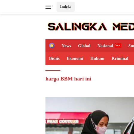
Langsung
Indeks
ke
konten
H
News
Global
Nasional
Su
o
m
Bisnis
Ekonomi
Hukum
Kriminal
e
harga BBM hari ini