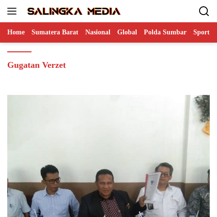
Langsung
ke
konten
Home
Sumatera Barat
Nasional
Global
Polda Sumbar
Sports
Gugatan Verzet