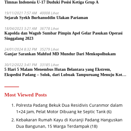
Timnas Indonesia U-17 Duduki Posisi Ketiga Grup A
19/11/2021 7:57 AM
40008 Lihat
Sejarah Syekh Burhanuddin Ulakan Pariaman
18/04/2023 3:21 AM
36778 Lihat
Kapolda dan Wagub Sumbar Pimpin Apel Gelar Pasukan Operasi
Singgalang 2023
24/01/2024 8:32 PM
35279 Lihat
Ganjar Sarankan Mahfud MD Mundur Dari Menkopolhukam
30/12/2022 3:41 PM
33185 Lihat
5 Hari 5 Malam Menembus Hutan Belantara yang Ekstrem,
Ekspedisi Padang – Solok, dari Lubuak Tampuruang Menuju Koto
Sani Solok Temuan yang jadi Catatan
Most Viewed Posts
Polresta Padang Bekuk Dua Residivis Curanmor dalam
1×24 Jam, Pelat Motor Dibuang ke Septic Tank
(6)
Kebakaran Rumah Kayu di Kuranji Padang Hanguskan
Dua Bangunan, 15 Warga Terdampak
(18)