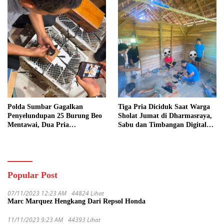
Polda Sumbar Gagalkan
Tiga Pria Diciduk Saat Warga
Penyelundupan 25 Burung Beo
Sholat Jumat di Dharmasraya,
Mentawai, Dua Pria
Sabu dan Timbangan Digital
Diamankan
Disita
Popular Post
07/11/2023 12:23 AM
44824 Lihat
Marc Marquez Hengkang Dari Repsol Honda
11/11/2023 9:23 AM
44393 Lihat