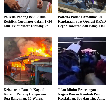
Polresta Padang Bekuk Dua
Polresta Padang Amankan 20
Residivis Curanmor dalam 1×24
Kendaraan Saat Operasi KRYD
Jam, Pelat Motor Dibuang ke
Cegah Tawuran dan Balap Liar
Septic Tank
Kebakaran Rumah Kayu di
Jalan Minim Penerangan di
Kuranji Padang Hanguskan
Nagari Bawan Kembali Picu
Dua Bangunan, 15 Warga
Kecelakaan, Ibu dan Tiga Anak
Terdampak
Jadi Korban