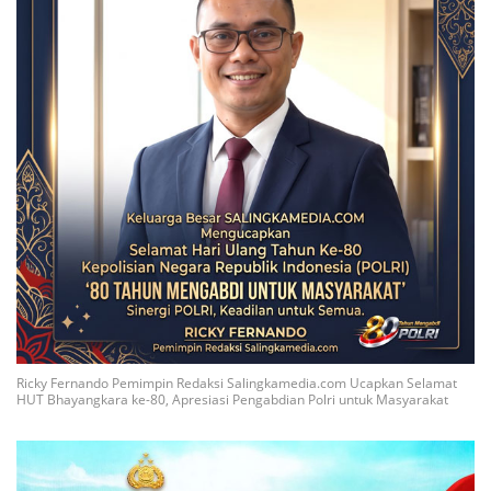
Ricky Fernando Pemimpin Redaksi Salingkamedia.com Ucapkan Selamat
HUT Bhayangkara ke-80, Apresiasi Pengabdian Polri untuk Masyarakat