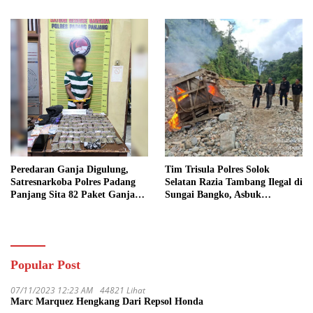
Tersangka dan Sita 13.298 Liter
Kriminal
Bio Solar
Peredaran Ganja Digulung,
Tim Trisula Polres Solok
Satresnarkoba Polres Padang
Selatan Razia Tambang Ilegal di
Panjang Sita 82 Paket Ganja
Sungai Bangko, Asbuk
Kering Siap Edar di Tanah
Langsung Dimusnahkan
Datar
Popular Post
07/11/2023 12:23 AM
44821 Lihat
Marc Marquez Hengkang Dari Repsol Honda