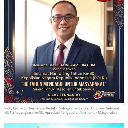
Ricky Fernando Pemimpin Redaksi Salingkamedia.com Ucapkan Selamat
HUT Bhayangkara ke-80, Apresiasi Pengabdian Polri untuk Masyarakat