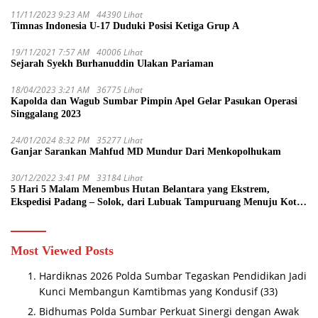
11/11/2023 9:23 AM
44390 Lihat
Timnas Indonesia U-17 Duduki Posisi Ketiga Grup A
19/11/2021 7:57 AM
40006 Lihat
Sejarah Syekh Burhanuddin Ulakan Pariaman
18/04/2023 3:21 AM
36775 Lihat
Kapolda dan Wagub Sumbar Pimpin Apel Gelar Pasukan Operasi
Singgalang 2023
24/01/2024 8:32 PM
35277 Lihat
Ganjar Sarankan Mahfud MD Mundur Dari Menkopolhukam
30/12/2022 3:41 PM
33184 Lihat
5 Hari 5 Malam Menembus Hutan Belantara yang Ekstrem,
Ekspedisi Padang – Solok, dari Lubuak Tampuruang Menuju Koto
Sani Solok Temuan yang jadi Catatan
Most Viewed Posts
Hardiknas 2026 Polda Sumbar Tegaskan Pendidikan Jadi
Kunci Membangun Kamtibmas yang Kondusif
(33)
Bidhumas Polda Sumbar Perkuat Sinergi dengan Awak