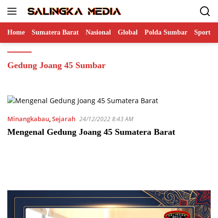
Langsung
ke
konten
Home
Sumatera Barat
Nasional
Global
Polda Sumbar
Sports
Gedung Joang 45 Sumbar
Minangkabau
,
Sejarah
24/12/2022 8:43 AM
Mengenal Gedung Joang 45 Sumatera Barat