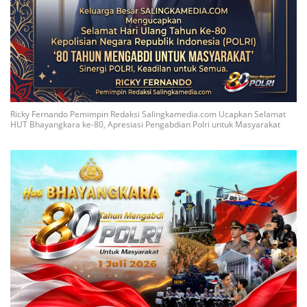
Ricky Fernando Pemimpin Redaksi Salingkamedia.com Ucapkan Selamat
HUT Bhayangkara ke-80, Apresiasi Pengabdian Polri untuk Masyarakat