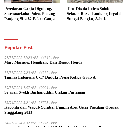
Peredaran Ganja Digulung,
Tim Trisula Polres Solok
Satresnarkoba Polres Padang
Selatan Razia Tambang Ilegal di
Panjang Sita 82 Paket Ganja
Sungai Bangko, Asbuk
Kering Siap Edar di Tanah
Langsung Dimusnahkan
Datar
Popular Post
07/11/2023 12:23 AM
44817 Lihat
Marc Marquez Hengkang Dari Repsol Honda
11/11/2023 9:23 AM
44387 Lihat
Timnas Indonesia U-17 Duduki Posisi Ketiga Grup A
19/11/2021 7:57 AM
40001 Lihat
Sejarah Syekh Burhanuddin Ulakan Pariaman
18/04/2023 3:21 AM
36775 Lihat
Kapolda dan Wagub Sumbar Pimpin Apel Gelar Pasukan Operasi
Singgalang 2023
24/01/2024 8:32 PM
35276 Lihat