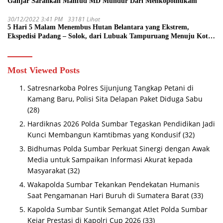
Ganjar Sarankan Mahfud MD Mundur Dari Menkopolhukam
30/12/2022 3:41 PM
33181 Lihat
5 Hari 5 Malam Menembus Hutan Belantara yang Ekstrem,
Ekspedisi Padang – Solok, dari Lubuak Tampuruang Menuju Koto
Sani Solok Temuan yang jadi Catatan
Most Viewed Posts
Satresnarkoba Polres Sijunjung Tangkap Petani di
Kamang Baru, Polisi Sita Delapan Paket Diduga Sabu
(28)
Hardiknas 2026 Polda Sumbar Tegaskan Pendidikan Jadi
Kunci Membangun Kamtibmas yang Kondusif
(32)
Bidhumas Polda Sumbar Perkuat Sinergi dengan Awak
Media untuk Sampaikan Informasi Akurat kepada
Masyarakat
(32)
Wakapolda Sumbar Tekankan Pendekatan Humanis
Saat Pengamanan Hari Buruh di Sumatera Barat
(33)
Kapolda Sumbar Suntik Semangat Atlet Polda Sumbar
Kejar Prestasi di Kapolri Cup 2026
(33)