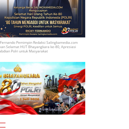
y Fernando Pemimpin Redaksi Salingkamedia.com
kan Selamat HUT Bhayangkara ke-80, Apresiasi
bdian Polri untuk Masyarakat