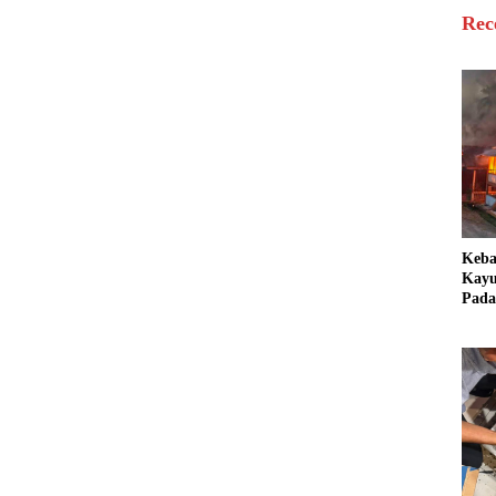
Rec
Keb
Kayu
Pada
Bang
Ter