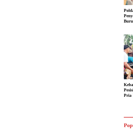
Pold
Peny
Buru
Dua 
Keba
Pesi
Pria 
Mera
Cari
Pop