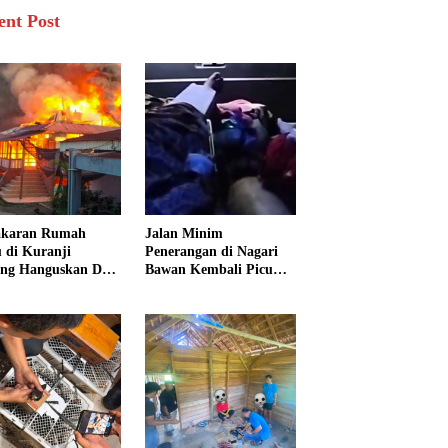
ent Post
akaran Rumah
Jalan Minim
 di Kuranji
Penerangan di Nagari
ng Hanguskan Dua
Bawan Kembali Picu
unan, 15 Warga
Kecelakaan, Ibu dan
dampak
Tiga Anak Jadi Korban