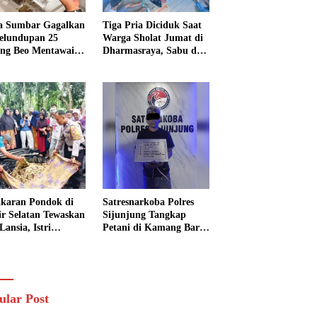
a Sumbar Gagalkan
Tiga Pria Diciduk Saat
elundupan 25
Warga Sholat Jumat di
ng Beo Mentawai,
Dharmasraya, Sabu dan
Pria Diamankan
Timbangan Digital
Disita
karan Pondok di
Satresnarkoba Polres
sir Selatan Tewaskan
Sijunjung Tangkap
Lansia, Istri
Petani di Kamang Baru,
ngkak 600 Meter
Polisi Sita Delapan
 Pertolongan
Paket Diduga Sabu
ular Post