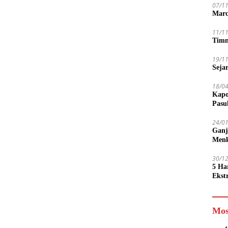
07/1
Marc
11/1
Timn
19/1
Seja
18/0
Kapo
Pasu
24/0
Ganj
Men
30/1
5 Ha
Ekst
Tamp
jadi
Mos