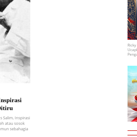
Rick
Ucap
Penga
nspirasi
itiru
 Salim, Inspirasi
eh atau sosok
namun sebahagia