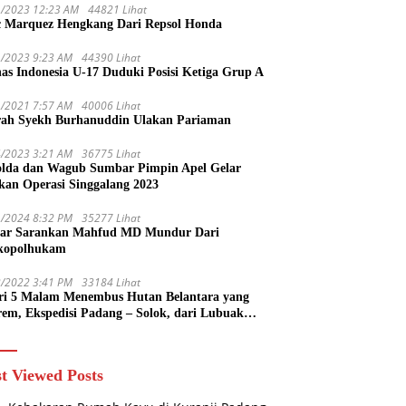
1/2023 12:23 AM
44821 Lihat
 Marquez Hengkang Dari Repsol Honda
1/2023 9:23 AM
44390 Lihat
as Indonesia U-17 Duduki Posisi Ketiga Grup A
1/2021 7:57 AM
40006 Lihat
rah Syekh Burhanuddin Ulakan Pariaman
4/2023 3:21 AM
36775 Lihat
lda dan Wagub Sumbar Pimpin Apel Gelar
kan Operasi Singgalang 2023
1/2024 8:32 PM
35277 Lihat
ar Sarankan Mahfud MD Mundur Dari
kopolhukam
2/2022 3:41 PM
33184 Lihat
ri 5 Malam Menembus Hutan Belantara yang
rem, Ekspedisi Padang – Solok, dari Lubuak
uruang Menuju Koto Sani Solok Temuan yang
 Catatan
t Viewed Posts