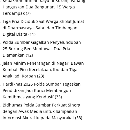
Kebakaran Rumah Kayu di Kuranji Padang
Hanguskan Dua Bangunan, 15 Warga
Terdampak
(7)
Tiga Pria Diciduk Saat Warga Sholat Jumat
di Dharmasraya, Sabu dan Timbangan
Digital Disita
(11)
Polda Sumbar Gagalkan Penyelundupan
25 Burung Beo Mentawai, Dua Pria
Diamankan
(12)
Jalan Minim Penerangan di Nagari Bawan
Kembali Picu Kecelakaan, Ibu dan Tiga
Anak Jadi Korban
(23)
Hardiknas 2026 Polda Sumbar Tegaskan
Pendidikan Jadi Kunci Membangun
Kamtibmas yang Kondusif
(33)
Bidhumas Polda Sumbar Perkuat Sinergi
dengan Awak Media untuk Sampaikan
Informasi Akurat kepada Masyarakat
(33)