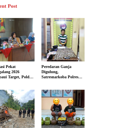
ent Post
asi Pekat
Peredaran Ganja
galang 2026
Digulung,
aui Target, Polda
Satresnarkoba Polres
bar Ungkap
Padang Panjang Sita 82
san Persen Kasus
Paket Ganja Kering
inal
Siap Edar di Tanah
Datar