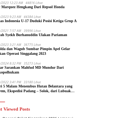
1/2023 12:23 AM
44816 Lihat
 Marquez Hengkang Dari Repsol Honda
1/2023 9:23 AM
44384 Lihat
as Indonesia U-17 Duduki Posisi Ketiga Grup A
1/2021 7:57 AM
39996 Lihat
rah Syekh Burhanuddin Ulakan Pariaman
4/2023 3:21 AM
36775 Lihat
lda dan Wagub Sumbar Pimpin Apel Gelar
kan Operasi Singgalang 2023
1/2024 8:32 PM
35273 Lihat
ar Sarankan Mahfud MD Mundur Dari
kopolhukam
2/2022 3:41 PM
33180 Lihat
ri 5 Malam Menembus Hutan Belantara yang
rem, Ekspedisi Padang – Solok, dari Lubuak
uruang Menuju Koto Sani Solok Temuan yang
 Catatan
t Viewed Posts