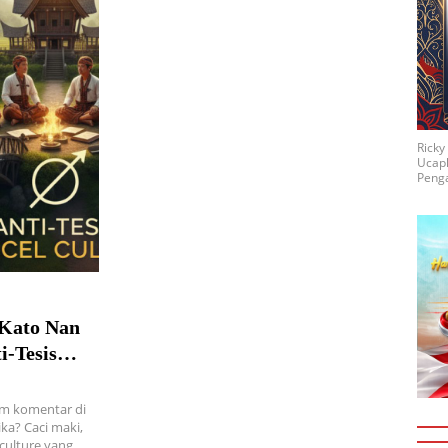
Rick
Ucap
Penga
‘Kato Nan
-Tesis
m komentar di
ika? Caci maki,
culture yang