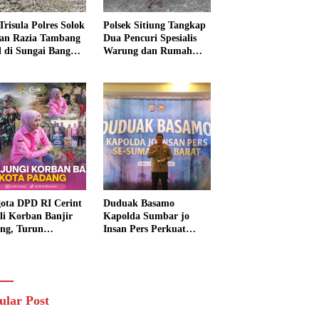
Trisula Polres Solok
Polsek Sitiung Tangkap
tan Razia Tambang
Dua Pencuri Spesialis
al di Sungai Bangko,
Warung dan Rumah
k Langsung
Warga di Dharmasraya
usnahkan
ota DPD RI Cerint
Duduak Basamo
li Korban Banjir
Kapolda Sumbar jo
ng, Turun
Insan Pers Perkuat
sung Salurkan
Sinergi Polda dan Media
uan dan Serap
untuk Pelayanan
rasi Warga
Masyarakat
ular Post