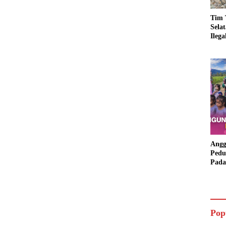
Tim 
Sela
Ileg
Asbu
Dim
Angg
Pedu
Pada
Lang
Bant
Aspi
Pop