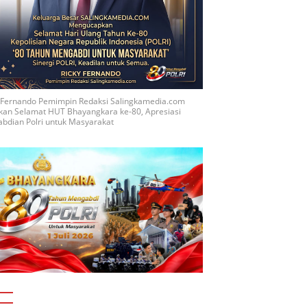
y Fernando Pemimpin Redaksi Salingkamedia.com
kan Selamat HUT Bhayangkara ke-80, Apresiasi
bdian Polri untuk Masyarakat