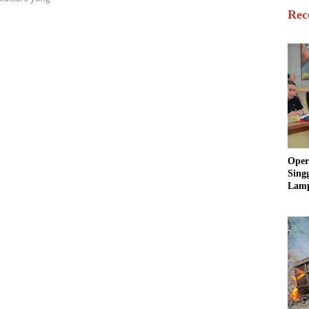
Rec
Oper
Sing
Lamp
Sum
Ratu
Krim