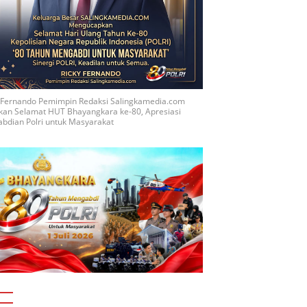
y Fernando Pemimpin Redaksi Salingkamedia.com
kan Selamat HUT Bhayangkara ke-80, Apresiasi
bdian Polri untuk Masyarakat