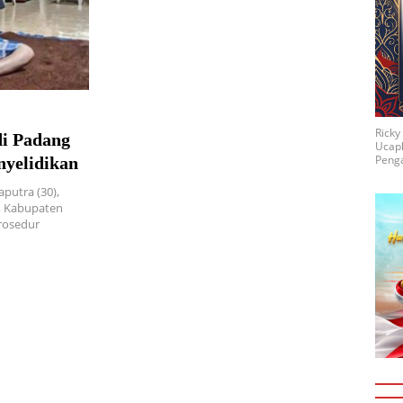
Rick
di Padang
Ucap
Penga
nyelidikan
putra (30),
, Kabupaten
rosedur