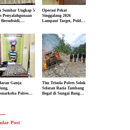
a Sumbar Ungkap 5
Operasi Pekat
s Penyalahgunaan
Singgalang 2026
Bersubsidi,
Lampaui Target, Polda
kap 7 Tersangka
Sumbar Ungkap
ita 13.298 Liter
Ratusan Persen Kasus
Solar
Kriminal
daran Ganja
Tim Trisula Polres Solok
lung,
Selatan Razia Tambang
esnarkoba Polres
Ilegal di Sungai Bangko,
ng Panjang Sita 82
Asbuk Langsung
t Ganja Kering
Dimusnahkan
 Edar di Tanah
r
ular Post