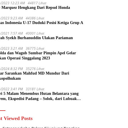
1/2023 12:23 AM
44817 Lihat
 Marquez Hengkang Dari Repsol Honda
1/2023 9:23 AM
44386 Lihat
as Indonesia U-17 Duduki Posisi Ketiga Grup A
1/2021 7:57 AM
40001 Lihat
rah Syekh Burhanuddin Ulakan Pariaman
4/2023 3:21 AM
36775 Lihat
lda dan Wagub Sumbar Pimpin Apel Gelar
kan Operasi Singgalang 2023
1/2024 8:32 PM
35276 Lihat
ar Sarankan Mahfud MD Mundur Dari
kopolhukam
2/2022 3:41 PM
33181 Lihat
ri 5 Malam Menembus Hutan Belantara yang
rem, Ekspedisi Padang – Solok, dari Lubuak
uruang Menuju Koto Sani Solok Temuan yang
 Catatan
t Viewed Posts