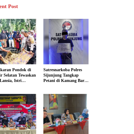
ent Post
karan Pondok di
Satresnarkoba Polres
sir Selatan Tewaskan
Sijunjung Tangkap
Lansia, Istri
Petani di Kamang Baru,
ngkak 600 Meter
Polisi Sita Delapan
 Pertolongan
Paket Diduga Sabu