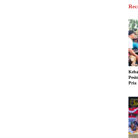
Rec
Keba
Pesi
Pria 
Mera
Cari