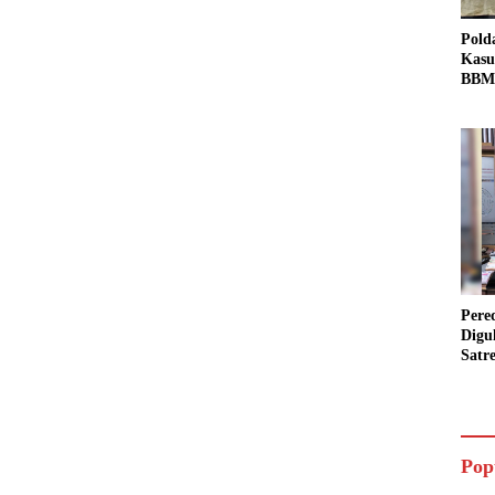
Pold
Kasu
BBM 
Tang
dan S
Bio 
Pere
Digu
Satr
Pada
Pake
Siap
Data
Pop