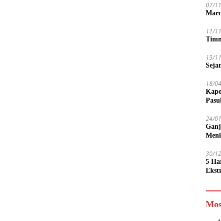
07/1
Marc
11/1
Timn
19/1
Seja
18/0
Kapo
Pasu
24/0
Ganj
Men
30/1
5 Ha
Ekst
Tamp
jadi
Mos