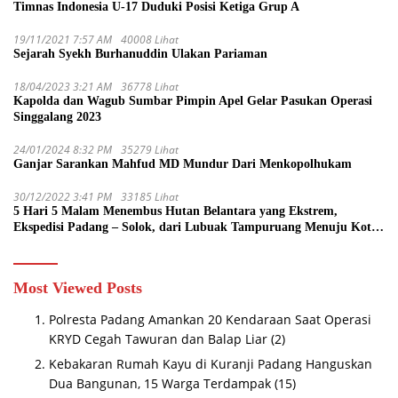
Timnas Indonesia U-17 Duduki Posisi Ketiga Grup A
19/11/2021 7:57 AM
40008 Lihat
Sejarah Syekh Burhanuddin Ulakan Pariaman
18/04/2023 3:21 AM
36778 Lihat
Kapolda dan Wagub Sumbar Pimpin Apel Gelar Pasukan Operasi
Singgalang 2023
24/01/2024 8:32 PM
35279 Lihat
Ganjar Sarankan Mahfud MD Mundur Dari Menkopolhukam
30/12/2022 3:41 PM
33185 Lihat
5 Hari 5 Malam Menembus Hutan Belantara yang Ekstrem,
Ekspedisi Padang – Solok, dari Lubuak Tampuruang Menuju Koto
Sani Solok Temuan yang jadi Catatan
Most Viewed Posts
Polresta Padang Amankan 20 Kendaraan Saat Operasi
KRYD Cegah Tawuran dan Balap Liar
(2)
Kebakaran Rumah Kayu di Kuranji Padang Hanguskan
Dua Bangunan, 15 Warga Terdampak
(15)