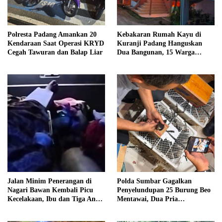
Polresta Padang Amankan 20
Kebakaran Rumah Kayu di
Kendaraan Saat Operasi KRYD
Kuranji Padang Hanguskan
Cegah Tawuran dan Balap Liar
Dua Bangunan, 15 Warga
Terdampak
Jalan Minim Penerangan di
Polda Sumbar Gagalkan
Nagari Bawan Kembali Picu
Penyelundupan 25 Burung Beo
Kecelakaan, Ibu dan Tiga Anak
Mentawai, Dua Pria
Jadi Korban
Diamankan