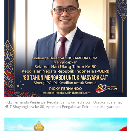
Ricky Fernando Pemimpin Redaksi Salingkamedia.com Ucapkan Selamat
HUT Bhayangkara ke-80, Apresiasi Pengabdian Polri untuk Masyarakat