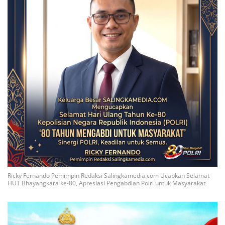
Ricky Fernando Pemimpin Redaksi Salingkamedia.com Ucapkan Selamat
HUT Bhayangkara ke-80, Apresiasi Pengabdian Polri untuk Masyarakat