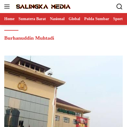
Langsung
ke
konten
Home
Sumatera Barat
Nasional
Global
Polda Sumbar
Sports
Burhanuddin Muhtadi