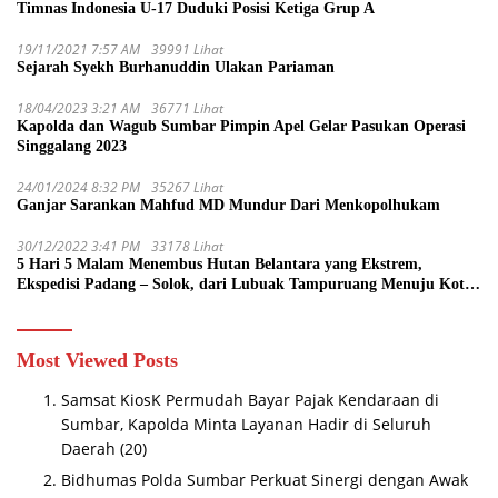
Timnas Indonesia U-17 Duduki Posisi Ketiga Grup A
19/11/2021 7:57 AM
39991 Lihat
Sejarah Syekh Burhanuddin Ulakan Pariaman
18/04/2023 3:21 AM
36771 Lihat
Kapolda dan Wagub Sumbar Pimpin Apel Gelar Pasukan Operasi
Singgalang 2023
24/01/2024 8:32 PM
35267 Lihat
Ganjar Sarankan Mahfud MD Mundur Dari Menkopolhukam
30/12/2022 3:41 PM
33178 Lihat
5 Hari 5 Malam Menembus Hutan Belantara yang Ekstrem,
Ekspedisi Padang – Solok, dari Lubuak Tampuruang Menuju Koto
Sani Solok Temuan yang jadi Catatan
Most Viewed Posts
Samsat KiosK Permudah Bayar Pajak Kendaraan di
Sumbar, Kapolda Minta Layanan Hadir di Seluruh
Daerah
(20)
Bidhumas Polda Sumbar Perkuat Sinergi dengan Awak