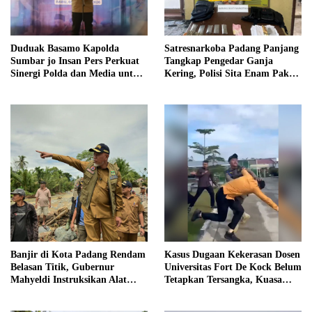
Duduak Basamo Kapolda
Satresnarkoba Padang Panjang
Sumbar jo Insan Pers Perkuat
Tangkap Pengedar Ganja
Sinergi Polda dan Media untuk
Kering, Polisi Sita Enam Paket
Pelayanan Masyarakat
Barang Bukti
Banjir di Kota Padang Rendam
Kasus Dugaan Kekerasan Dosen
Belasan Titik, Gubernur
Universitas Fort De Kock Belum
Mahyeldi Instruksikan Alat
Tetapkan Tersangka, Kuasa
Berat Segera Turun
Hukum Minta AG Segera
Ditangkap