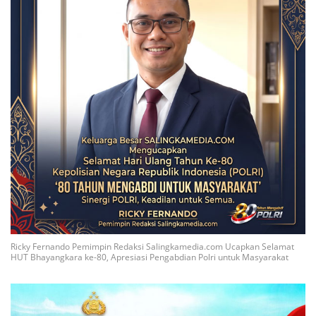
Ricky Fernando Pemimpin Redaksi Salingkamedia.com Ucapkan Selamat
HUT Bhayangkara ke-80, Apresiasi Pengabdian Polri untuk Masyarakat