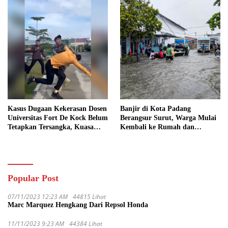
Kasus Dugaan Kekerasan Dosen
Banjir di Kota Padang
Universitas Fort De Kock Belum
Berangsur Surut, Warga Mulai
Tetapkan Tersangka, Kuasa
Kembali ke Rumah dan
Hukum Minta AG Segera
Bersihkan Lingkungan
Ditangkap
Popular Post
07/11/2023 12:23 AM
44815 Lihat
Marc Marquez Hengkang Dari Repsol Honda
11/11/2023 9:23 AM
44384 Lihat