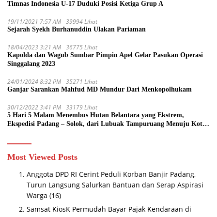
Timnas Indonesia U-17 Duduki Posisi Ketiga Grup A
19/11/2021 7:57 AM
39994 Lihat
Sejarah Syekh Burhanuddin Ulakan Pariaman
18/04/2023 3:21 AM
36775 Lihat
Kapolda dan Wagub Sumbar Pimpin Apel Gelar Pasukan Operasi
Singgalang 2023
24/01/2024 8:32 PM
35271 Lihat
Ganjar Sarankan Mahfud MD Mundur Dari Menkopolhukam
30/12/2022 3:41 PM
33179 Lihat
5 Hari 5 Malam Menembus Hutan Belantara yang Ekstrem,
Ekspedisi Padang – Solok, dari Lubuak Tampuruang Menuju Koto
Sani Solok Temuan yang jadi Catatan
Most Viewed Posts
Anggota DPD RI Cerint Peduli Korban Banjir Padang,
Turun Langsung Salurkan Bantuan dan Serap Aspirasi
Warga
(16)
Samsat KiosK Permudah Bayar Pajak Kendaraan di