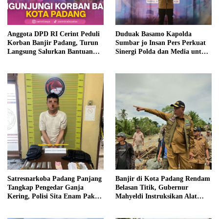
Anggota DPD RI Cerint Peduli
Duduak Basamo Kapolda
Korban Banjir Padang, Turun
Sumbar jo Insan Pers Perkuat
Langsung Salurkan Bantuan
Sinergi Polda dan Media untuk
dan Serap Aspirasi Warga
Pelayanan Masyarakat
Satresnarkoba Padang Panjang
Banjir di Kota Padang Rendam
Tangkap Pengedar Ganja
Belasan Titik, Gubernur
Kering, Polisi Sita Enam Paket
Mahyeldi Instruksikan Alat
Barang Bukti
Berat Segera Turun