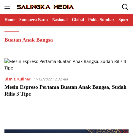
Langsung
ke
konten
Home
Sumatera Barat
Nasional
Global
Polda Sumbar
Sports
Buatan Anak Bangsa
Bisnis
,
Kuliner
11/12/2022 12:32 AM
Mesin Espreso Pertama Buatan Anak Bangsa, Sudah
Rilis 3 Tipe