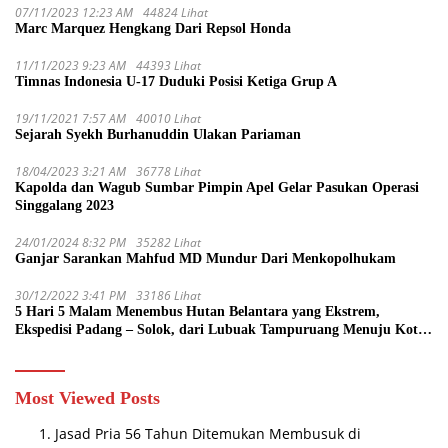
07/11/2023 12:23 AM
44824 Lihat
Marc Marquez Hengkang Dari Repsol Honda
11/11/2023 9:23 AM
44393 Lihat
Timnas Indonesia U-17 Duduki Posisi Ketiga Grup A
19/11/2021 7:57 AM
40010 Lihat
Sejarah Syekh Burhanuddin Ulakan Pariaman
18/04/2023 3:21 AM
36778 Lihat
Kapolda dan Wagub Sumbar Pimpin Apel Gelar Pasukan Operasi
Singgalang 2023
24/01/2024 8:32 PM
35282 Lihat
Ganjar Sarankan Mahfud MD Mundur Dari Menkopolhukam
30/12/2022 3:41 PM
33186 Lihat
5 Hari 5 Malam Menembus Hutan Belantara yang Ekstrem,
Ekspedisi Padang – Solok, dari Lubuak Tampuruang Menuju Koto
Sani Solok Temuan yang jadi Catatan
Most Viewed Posts
Jasad Pria 56 Tahun Ditemukan Membusuk di