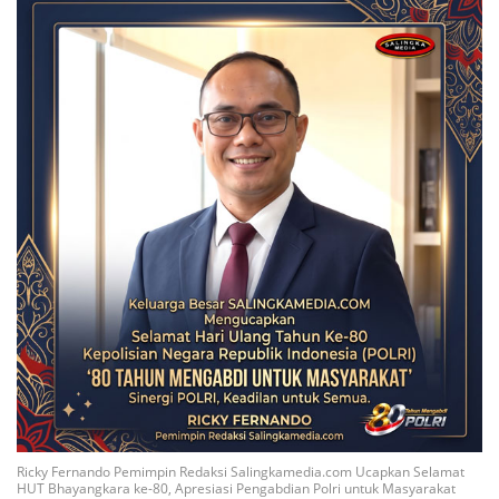
Ricky Fernando Pemimpin Redaksi Salingkamedia.com Ucapkan Selamat
HUT Bhayangkara ke-80, Apresiasi Pengabdian Polri untuk Masyarakat