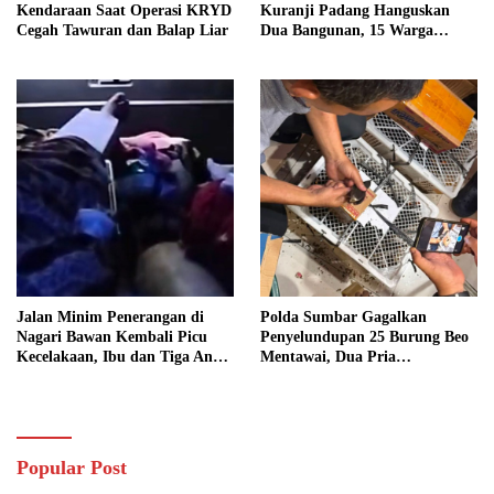
Kendaraan Saat Operasi KRYD
Kuranji Padang Hanguskan
Cegah Tawuran dan Balap Liar
Dua Bangunan, 15 Warga
Terdampak
Jalan Minim Penerangan di
Polda Sumbar Gagalkan
Nagari Bawan Kembali Picu
Penyelundupan 25 Burung Beo
Kecelakaan, Ibu dan Tiga Anak
Mentawai, Dua Pria
Jadi Korban
Diamankan
Popular Post