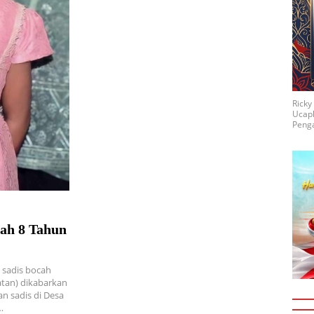
Rick
Ucap
Penga
ah 8 Tahun
 sadis bocah
tan) dikabarkan
n sadis di Desa
…