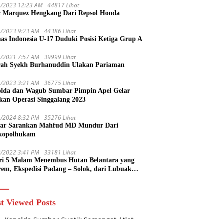
1/2023 12:23 AM
44817 Lihat
 Marquez Hengkang Dari Repsol Honda
1/2023 9:23 AM
44386 Lihat
as Indonesia U-17 Duduki Posisi Ketiga Grup A
1/2021 7:57 AM
39999 Lihat
rah Syekh Burhanuddin Ulakan Pariaman
4/2023 3:21 AM
36775 Lihat
lda dan Wagub Sumbar Pimpin Apel Gelar
kan Operasi Singgalang 2023
1/2024 8:32 PM
35276 Lihat
ar Sarankan Mahfud MD Mundur Dari
kopolhukam
2/2022 3:41 PM
33181 Lihat
ri 5 Malam Menembus Hutan Belantara yang
rem, Ekspedisi Padang – Solok, dari Lubuak
uruang Menuju Koto Sani Solok Temuan yang
 Catatan
t Viewed Posts