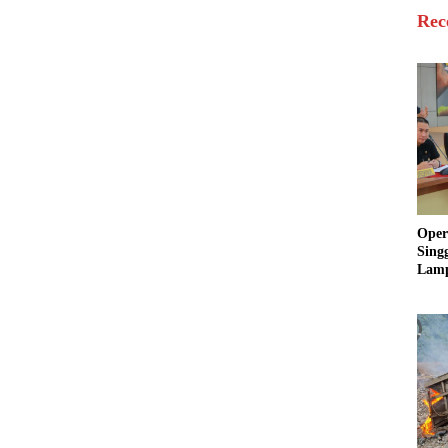
Rec
Oper
Sing
Lamp
Sum
Ratu
Krim