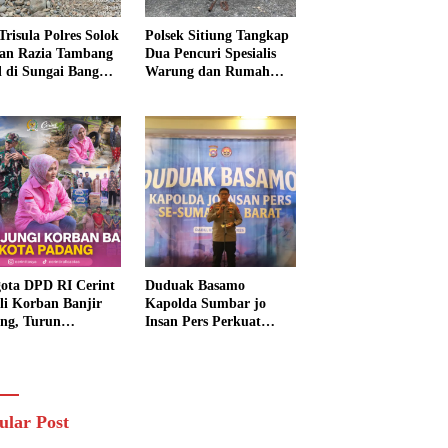
Trisula Polres Solok
Polsek Sitiung Tangkap
tan Razia Tambang
Dua Pencuri Spesialis
al di Sungai Bangko,
Warung dan Rumah
k Langsung
Warga di Dharmasraya
usnahkan
ota DPD RI Cerint
Duduak Basamo
li Korban Banjir
Kapolda Sumbar jo
ng, Turun
Insan Pers Perkuat
sung Salurkan
Sinergi Polda dan Media
uan dan Serap
untuk Pelayanan
rasi Warga
Masyarakat
ular Post