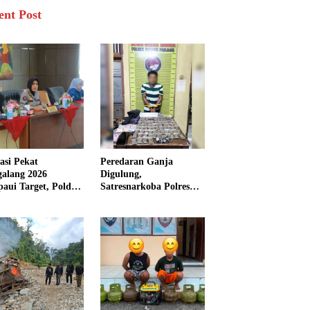
ent Post
asi Pekat
Peredaran Ganja
galang 2026
Digulung,
aui Target, Polda
Satresnarkoba Polres
bar Ungkap
Padang Panjang Sita 82
san Persen Kasus
Paket Ganja Kering
inal
Siap Edar di Tanah
Datar