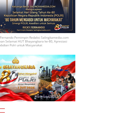
y Fernando Pemimpin Redaksi Salingkamedia.com
kan Selamat HUT Bhayangkara ke-80, Apresiasi
bdian Polri untuk Masyarakat