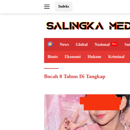
Langsung
Indeks
ke
konten
H
News
Global
Nasional
Su
o
m
Bisnis
Ekonomi
Hukum
Kriminal
e
Bocah 8 Tahun Di Tangkap