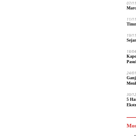
07/1
Marc
11/1
Timn
19/1
Seja
18/0
Kapo
Pasu
24/0
Ganj
Men
30/1
5 Ha
Ekst
Tamp
jadi
Mos