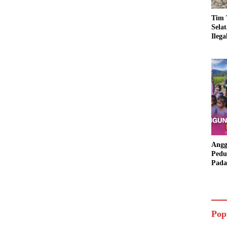
Tim 
Sela
Ileg
Asbu
Dim
Angg
Pedu
Pada
Lang
Bant
Aspi
Pop