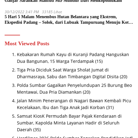
Ganjar Sarankan Mahfud MD Mundur Dari Menkopolhukam
30/12/2022 3:41 PM
33185 Lihat
5 Hari 5 Malam Menembus Hutan Belantara yang Ekstrem,
Ekspedisi Padang – Solok, dari Lubuak Tampuruang Menuju Koto
Sani Solok Temuan yang jadi Catatan
Most Viewed Posts
Kebakaran Rumah Kayu di Kuranji Padang Hanguskan
Dua Bangunan, 15 Warga Terdampak
(15)
Tiga Pria Diciduk Saat Warga Sholat Jumat di
Dharmasraya, Sabu dan Timbangan Digital Disita
(20)
Polda Sumbar Gagalkan Penyelundupan 25 Burung Beo
Mentawai, Dua Pria Diamankan
(20)
Jalan Minim Penerangan di Nagari Bawan Kembali Picu
Kecelakaan, Ibu dan Tiga Anak Jadi Korban
(31)
Samsat KiosK Permudah Bayar Pajak Kendaraan di
Sumbar, Kapolda Minta Layanan Hadir di Seluruh
Daerah
(35)