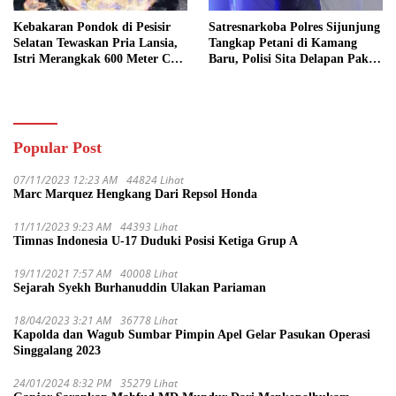
Kebakaran Pondok di Pesisir
Satresnarkoba Polres Sijunjung
Selatan Tewaskan Pria Lansia,
Tangkap Petani di Kamang
Istri Merangkak 600 Meter Cari
Baru, Polisi Sita Delapan Paket
Pertolongan
Diduga Sabu
Popular Post
07/11/2023 12:23 AM
44824 Lihat
Marc Marquez Hengkang Dari Repsol Honda
11/11/2023 9:23 AM
44393 Lihat
Timnas Indonesia U-17 Duduki Posisi Ketiga Grup A
19/11/2021 7:57 AM
40008 Lihat
Sejarah Syekh Burhanuddin Ulakan Pariaman
18/04/2023 3:21 AM
36778 Lihat
Kapolda dan Wagub Sumbar Pimpin Apel Gelar Pasukan Operasi
Singgalang 2023
24/01/2024 8:32 PM
35279 Lihat