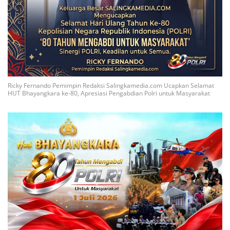
Ricky Fernando Pemimpin Redaksi Salingkamedia.com Ucapkan Selamat
HUT Bhayangkara ke-80, Apresiasi Pengabdian Polri untuk Masyarakat