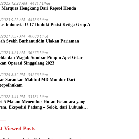
1/2023 12:23 AM
44817 Lihat
 Marquez Hengkang Dari Repsol Honda
1/2023 9:23 AM
44386 Lihat
as Indonesia U-17 Duduki Posisi Ketiga Grup A
1/2021 7:57 AM
40000 Lihat
rah Syekh Burhanuddin Ulakan Pariaman
4/2023 3:21 AM
36775 Lihat
lda dan Wagub Sumbar Pimpin Apel Gelar
kan Operasi Singgalang 2023
1/2024 8:32 PM
35276 Lihat
ar Sarankan Mahfud MD Mundur Dari
kopolhukam
2/2022 3:41 PM
33181 Lihat
ri 5 Malam Menembus Hutan Belantara yang
rem, Ekspedisi Padang – Solok, dari Lubuak
uruang Menuju Koto Sani Solok Temuan yang
 Catatan
t Viewed Posts