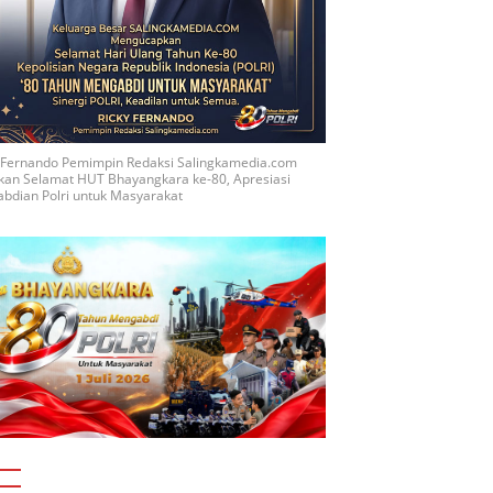
y Fernando Pemimpin Redaksi Salingkamedia.com
kan Selamat HUT Bhayangkara ke-80, Apresiasi
bdian Polri untuk Masyarakat