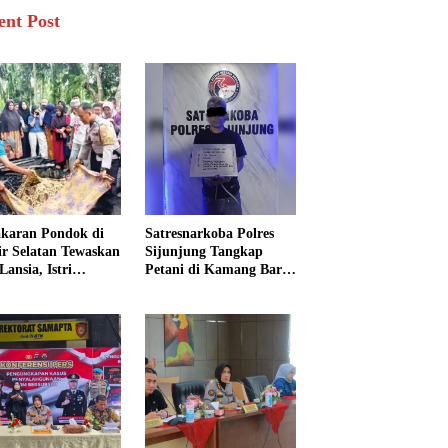
ent Post
karan Pondok di
Satresnarkoba Polres
sir Selatan Tewaskan
Sijunjung Tangkap
Lansia, Istri
Petani di Kamang Baru,
ngkak 600 Meter
Polisi Sita Delapan
 Pertolongan
Paket Diduga Sabu