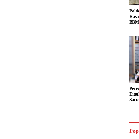
Pold
Kasu
BBM 
Tang
dan S
Bio 
Pere
Digu
Satr
Pada
Pake
Siap
Data
Pop