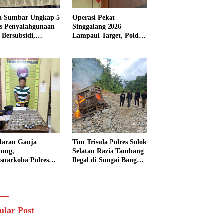
a Sumbar Ungkap 5
Operasi Pekat
s Penyalahgunaan
Singgalang 2026
Bersubsidi,
Lampaui Target, Polda
kap 7 Tersangka
Sumbar Ungkap
ita 13.298 Liter
Ratusan Persen Kasus
Solar
Kriminal
daran Ganja
Tim Trisula Polres Solok
lung,
Selatan Razia Tambang
esnarkoba Polres
Ilegal di Sungai Bangko,
ng Panjang Sita 82
Asbuk Langsung
t Ganja Kering
Dimusnahkan
 Edar di Tanah
r
ular Post