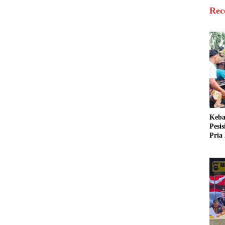
Rec
Keba
Pesi
Pria 
Mera
Cari