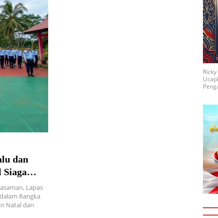
Rick
Ucap
Penga
alu dan
 Siaga
gahadapi
Pasaman, Lapas
023
 dalam Rangka
n Natal dan