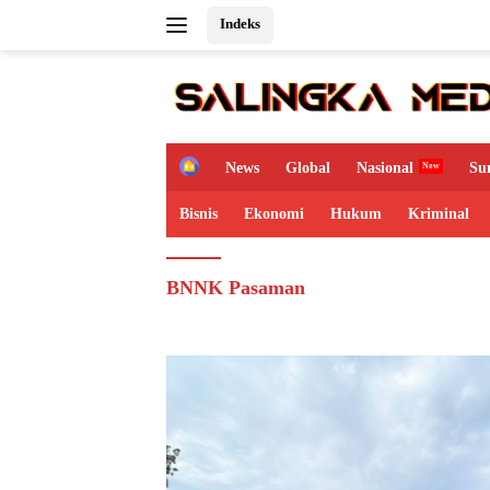
Langsung
Indeks
ke
konten
H
News
Global
Nasional
Su
o
m
Bisnis
Ekonomi
Hukum
Kriminal
e
BNNK Pasaman