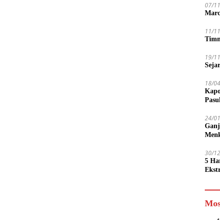
07/1
Marc
11/1
Timn
19/1
Seja
18/0
Kapo
Pasu
24/0
Ganj
Men
30/1
5 Ha
Ekst
Tamp
jadi
Mos