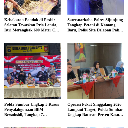
Kebakaran Pondok di Pesisir
Satresnarkoba Polres Sijunjung
Selatan Tewaskan Pria Lansia,
Tangkap Petani di Kamang
Istri Merangkak 600 Meter Cari
Baru, Polisi Sita Delapan Paket
Pertolongan
Diduga Sabu
Polda Sumbar Ungkap 5 Kasus
Operasi Pekat Singgalang 2026
Penyalahgunaan BBM
Lampaui Target, Polda Sumbar
Bersubsidi, Tangkap 7
Ungkap Ratusan Persen Kasus
Tersangka dan Sita 13.298 Liter
Kriminal
Bio Solar