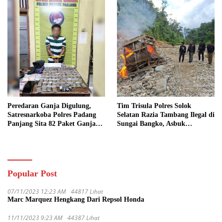
Peredaran Ganja Digulung,
Tim Trisula Polres Solok
Satresnarkoba Polres Padang
Selatan Razia Tambang Ilegal di
Panjang Sita 82 Paket Ganja
Sungai Bangko, Asbuk
Kering Siap Edar di Tanah
Langsung Dimusnahkan
Datar
Popular Post
07/11/2023 12:23 AM
44817 Lihat
Marc Marquez Hengkang Dari Repsol Honda
11/11/2023 9:23 AM
44387 Lihat