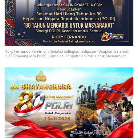
Ricky Fernando Pemimpin Redaksi Salingkamedia.com Ucapkan Selamat
HUT Bhayangkara ke-80, Apresiasi Pengabdian Polri untuk Masyarakat