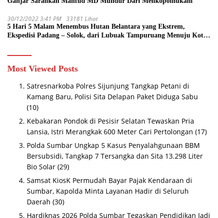
Ganjar Sarankan Mahfud MD Mundur Dari Menkopolhukam
30/12/2022 3:41 PM
33181 Lihat
5 Hari 5 Malam Menembus Hutan Belantara yang Ekstrem,
Ekspedisi Padang – Solok, dari Lubuak Tampuruang Menuju Koto
Sani Solok Temuan yang jadi Catatan
Most Viewed Posts
Satresnarkoba Polres Sijunjung Tangkap Petani di
Kamang Baru, Polisi Sita Delapan Paket Diduga Sabu
(10)
Kebakaran Pondok di Pesisir Selatan Tewaskan Pria
Lansia, Istri Merangkak 600 Meter Cari Pertolongan
(17)
Polda Sumbar Ungkap 5 Kasus Penyalahgunaan BBM
Bersubsidi, Tangkap 7 Tersangka dan Sita 13.298 Liter
Bio Solar
(29)
Samsat KiosK Permudah Bayar Pajak Kendaraan di
Sumbar, Kapolda Minta Layanan Hadir di Seluruh
Daerah
(30)
Hardiknas 2026 Polda Sumbar Tegaskan Pendidikan Jadi