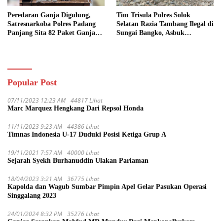
Peredaran Ganja Digulung,
Tim Trisula Polres Solok
Satresnarkoba Polres Padang
Selatan Razia Tambang Ilegal di
Panjang Sita 82 Paket Ganja
Sungai Bangko, Asbuk
Kering Siap Edar di Tanah
Langsung Dimusnahkan
Datar
Popular Post
07/11/2023 12:23 AM
44817 Lihat
Marc Marquez Hengkang Dari Repsol Honda
11/11/2023 9:23 AM
44386 Lihat
Timnas Indonesia U-17 Duduki Posisi Ketiga Grup A
19/11/2021 7:57 AM
40000 Lihat
Sejarah Syekh Burhanuddin Ulakan Pariaman
18/04/2023 3:21 AM
36775 Lihat
Kapolda dan Wagub Sumbar Pimpin Apel Gelar Pasukan Operasi
Singgalang 2023
24/01/2024 8:32 PM
35276 Lihat