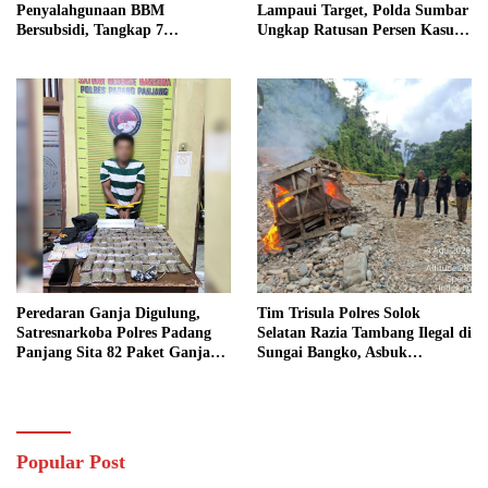
Penyalahgunaan BBM
Lampaui Target, Polda Sumbar
Bersubsidi, Tangkap 7
Ungkap Ratusan Persen Kasus
Tersangka dan Sita 13.298 Liter
Kriminal
Bio Solar
Peredaran Ganja Digulung,
Tim Trisula Polres Solok
Satresnarkoba Polres Padang
Selatan Razia Tambang Ilegal di
Panjang Sita 82 Paket Ganja
Sungai Bangko, Asbuk
Kering Siap Edar di Tanah
Langsung Dimusnahkan
Datar
Popular Post