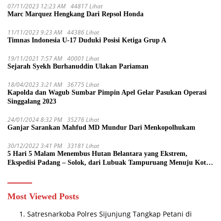
07/11/2023 12:23 AM
44817 Lihat
Marc Marquez Hengkang Dari Repsol Honda
11/11/2023 9:23 AM
44386 Lihat
Timnas Indonesia U-17 Duduki Posisi Ketiga Grup A
19/11/2021 7:57 AM
40001 Lihat
Sejarah Syekh Burhanuddin Ulakan Pariaman
18/04/2023 3:21 AM
36775 Lihat
Kapolda dan Wagub Sumbar Pimpin Apel Gelar Pasukan Operasi
Singgalang 2023
24/01/2024 8:32 PM
35276 Lihat
Ganjar Sarankan Mahfud MD Mundur Dari Menkopolhukam
30/12/2022 3:41 PM
33181 Lihat
5 Hari 5 Malam Menembus Hutan Belantara yang Ekstrem,
Ekspedisi Padang – Solok, dari Lubuak Tampuruang Menuju Koto
Sani Solok Temuan yang jadi Catatan
Most Viewed Posts
Satresnarkoba Polres Sijunjung Tangkap Petani di