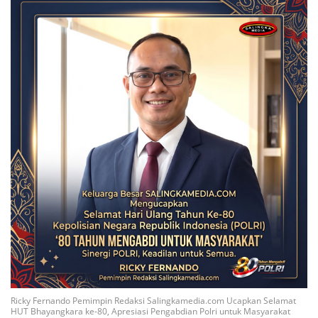
Ricky Fernando Pemimpin Redaksi Salingkamedia.com Ucapkan Selamat
HUT Bhayangkara ke-80, Apresiasi Pengabdian Polri untuk Masyarakat