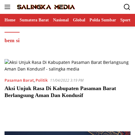
Langsung
ke
konten
Home
Sumatera Barat
Nasional
Global
Polda Sumbar
Sports
bem si
Pasaman Barat
,
Politik
11/04/2022 3:19 PM
Aksi Unjuk Rasa Di Kabupaten Pasaman Barat
Berlangsung Aman Dan Kondusif